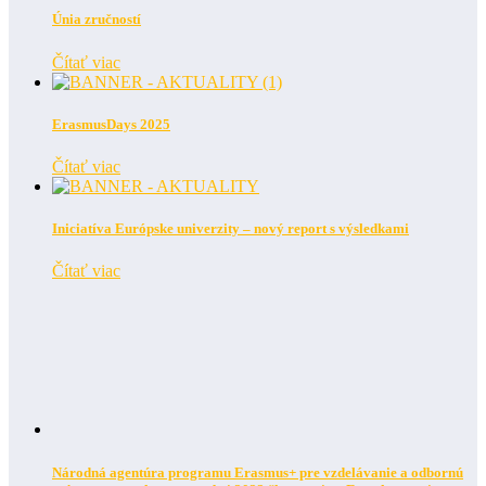
Únia zručností
Čítať viac
ErasmusDays 2025
Čítať viac
Iniciatíva Európske univerzity – nový report s výsledkami
Čítať viac
Národná agentúra programu Erasmus+ pre vzdelávanie a odbornú