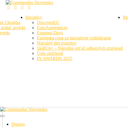
Iniciatívy
Ma
nt Ukrajina
DiscoverEU
podať projekt
EuroApprentices
ojekt
Erasmus Days
Európska cena za inovatívne vzdelávanie
Národný tím expertov
SkillUp+ – Národná súťaž odborných zručností
Únia zručností
IN AWARDS 2025
Domov