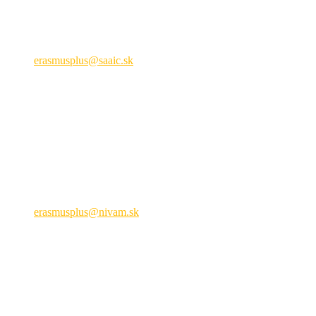
odbornú prípravu
Križkova 9, 81104 Bratislava
+421 2 209 222 01
erasmusplus@saaic.sk
Formálne vzdelávanie
Národná agentúra ERASMUS+ pre oblasť mládeže a športu
Hálova 6, 851 01 Bratislava
+421 905 932 937
erasmusplus@nivam.sk
neformálne vzdelávanie
Právne upozornenie
SAAIC a NIVAM pôsobia s finančnou podporou Európskej
komisie a Ministerstva školstva, výskumu, vývoja a mládeže SR.