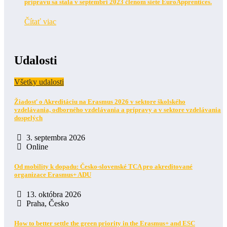
prípravu sa stala v septembri 2023 členom siete EuroApprentices.
Čítať viac
Udalosti
Všetky udalosti
Žiadosť o Akreditáciu na Erasmus 2026 v sektore školského
vzdelávania, odborného vzdelávania a prípravy a v sektore vzdelávania
dospelých
3. septembra 2026
Online
Od mobility k dopadu: Česko-slovenské TCA pro akreditované
organizace Erasmus+ ADU
13. októbra 2026
Praha, Česko
How to better settle the green priority in the Erasmus+ and ESC