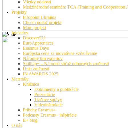
Všetky udalosti
Medzinárodné semináre TCA (Training and Cooperation Ac
Projekty
Infopoint Ukrajina
Chcem podať projekt
Mám projekt
Iniciatívy
DiscoverEU
EuroApprentices
Erasmus Days
Európska cena za inovatívne vzdelávanie
Národný tím expertov
SkillUp+ – Národná súťaž odborných zručností
Únia zručností
IN AWARDS 2025
Materiály
Knižnica
Dokumenty a publikácie
Prezentácie
Tlačové správy
Videoinštrukcie
Príbehy Erasmus+
Podcasty Erasmus+ inšpirácie
E+ blog
O nás