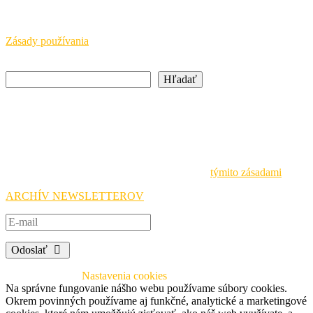
Európska komisia a MŠVVaM SR nepreberajú žiadnu
zodpovednosť za informácie uvedené na týchto stránkach.
Zásady používania
Hľadať
Hľadať
Newsletter
Buďte vždy v obraze o aktuálnych podujatiach a iniciatívach
Národnej agentúry Erasmus+ a prihláste sa na odber noviniek.
Pri spracovávaní osobných údajov sa riadime
týmito zásadami
.
ARCHÍV NEWSLETTEROV
Odoslať
© 2026 SAAIC
Nastavenia cookies
Na správne fungovanie nášho webu používame súbory cookies.
Okrem povinných používame aj funkčné, analytické a marketingové