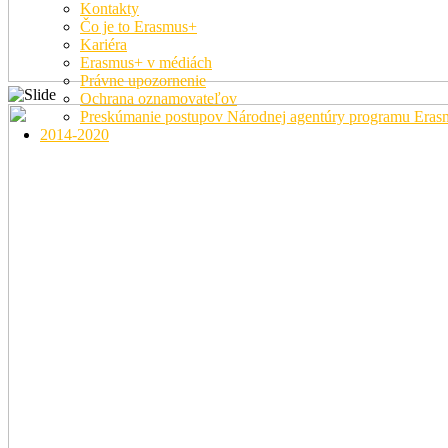
Kontakty
Čo je to Erasmus+
Kariéra
Erasmus+ v médiách
Právne upozornenie
Ochrana oznamovateľov
Preskúmanie postupov Národnej agentúry programu Era
2014-2020