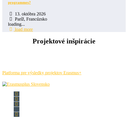
programmes?
13. októbra 2026
Paríž, Francúzsko
loading...
load more
Projektové inšpirácie
Platforma pre výsledky projektov Erasmus+
Národná agentúra programu Erasmus+ pre vzdelávanie a