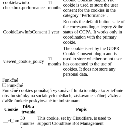
cookielawinfo-
11
cookie is used to store the user
checkbox-performance
months
consent for the cookies in the
category "Performance".
Records the default button state of
the corresponding category & the
CookieLawInfoConsent
1 year
status of CCPA. It works only in
coordination with the primary
cookie.
The cookie is set by the GDPR
Cookie Consent plugin and is
11
used to store whether or not user
viewed_cookie_policy
months
has consented to the use of
cookies. It does not store any
personal data.
Funkčné
Funkčné
Funkčné cookies pomáhajú vykonávať funkcionality ako zdieľanie
obsahu stránky na sociálnych médiách, získavanie spätnej väzby a
ďalšie funkcie poskytované tretími stranami.
Dĺžka
Cookie
Popis
trvania
30
This cookie, set by Cloudflare, is used to
__cf_bm
minutes
support Cloudflare Bot Management.