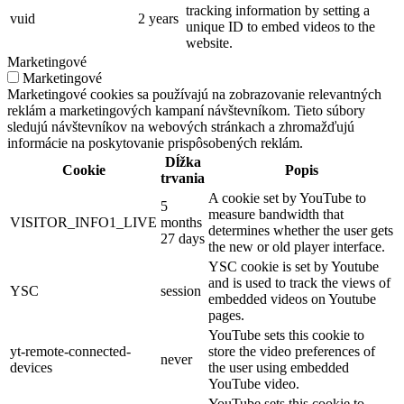
tracking information by setting a
vuid
2 years
unique ID to embed videos to the
website.
Marketingové
Marketingové
Marketingové cookies sa používajú na zobrazovanie relevantných
reklám a marketingových kampaní návštevníkom. Tieto súbory
sledujú návštevníkov na webových stránkach a zhromažďujú
informácie na poskytovanie prispôsobených reklám.
Dĺžka
Cookie
Popis
trvania
A cookie set by YouTube to
5
measure bandwidth that
VISITOR_INFO1_LIVE
months
determines whether the user gets
27 days
the new or old player interface.
YSC cookie is set by Youtube
and is used to track the views of
YSC
session
embedded videos on Youtube
pages.
YouTube sets this cookie to
yt-remote-connected-
store the video preferences of
never
devices
the user using embedded
YouTube video.
YouTube sets this cookie to