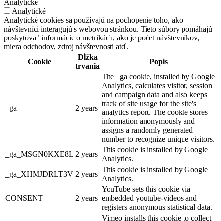
Analytické
Analytické
Analytické cookies sa používajú na pochopenie toho, ako
návštevníci interagujú s webovou stránkou. Tieto súbory pomáhajú
poskytovať informácie o metrikách, ako je počet návštevníkov,
miera odchodov, zdroj návštevnosti atď.
Dĺžka
Cookie
Popis
trvania
The _ga cookie, installed by Google
Analytics, calculates visitor, session
and campaign data and also keeps
track of site usage for the site's
_ga
2 years
analytics report. The cookie stores
information anonymously and
assigns a randomly generated
number to recognize unique visitors.
This cookie is installed by Google
_ga_MSGN0KXE8L
2 years
Analytics.
This cookie is installed by Google
_ga_XHMJDRLT3V
2 years
Analytics.
YouTube sets this cookie via
CONSENT
2 years
embedded youtube-videos and
registers anonymous statistical data.
Vimeo installs this cookie to collect