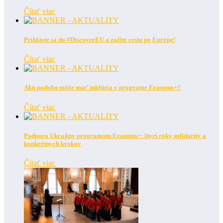
Čítať viac
Prihláste sa do #DiscoverEU a zažite cestu po Európe!
Čítať viac
Akú podobu môže mať inklúzia v programe Erasmus+?
Čítať viac
Podpora Ukrajiny programom Erasmus+: štyri roky solidarity a
konkrétnych krokov
Čítať viac