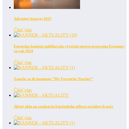
Adventný koncert 2025
Čítať viac
Európska komisia publikovala výročnú správu programu Erasmus+
za rok 2024
Čítať viac
Zapojte sa do kampane “My Favourite Teacher”
Čítať viac
Akčný plán na realizáciu Európskeho piliera sociálnych práv
Čítať viac