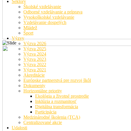
Sektory
Školské vzdelávanie
Odborné vzdelávanie a príprava
Vysokoškolské vzdelávanie
Vzdelávanie dospelých
Mládež
Šport
Výzvy
Výzva 2026
Výzva 2025
Výzva 2024
Výzva 2023
Výzva 2022
Výzva 2021
Akreditácie
Európske partnerstvá pre rozvoj škôl
Dokumenty
Horizontálne priority
Ekológia a životné prostredie
Inklúzia a rozmanitosť
Digitálna transformácia
Participácia
Medzinárodné školenia (TCA)
Centralizované akcie
Udalosti