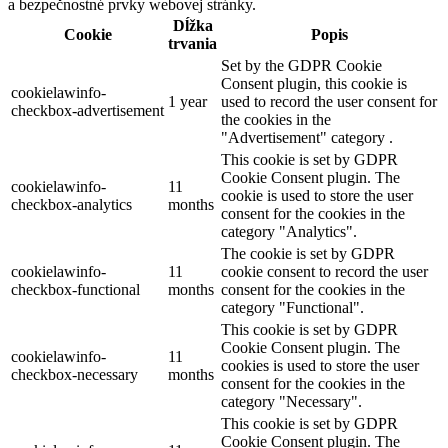
a bezpečnostné prvky webovej stránky.
Dĺžka
Cookie
Popis
trvania
Set by the GDPR Cookie
Consent plugin, this cookie is
cookielawinfo-
1 year
used to record the user consent for
checkbox-advertisement
the cookies in the
"Advertisement" category .
This cookie is set by GDPR
Cookie Consent plugin. The
cookielawinfo-
11
cookie is used to store the user
checkbox-analytics
months
consent for the cookies in the
category "Analytics".
The cookie is set by GDPR
cookielawinfo-
11
cookie consent to record the user
checkbox-functional
months
consent for the cookies in the
category "Functional".
This cookie is set by GDPR
Cookie Consent plugin. The
cookielawinfo-
11
cookies is used to store the user
checkbox-necessary
months
consent for the cookies in the
category "Necessary".
This cookie is set by GDPR
Cookie Consent plugin. The