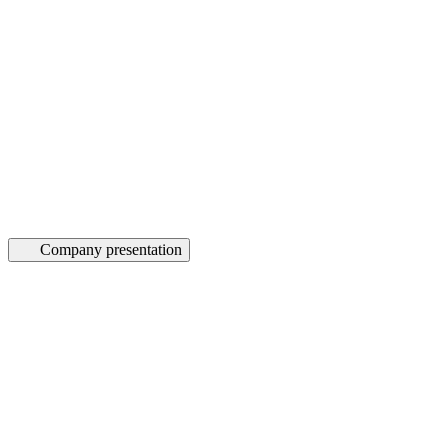
Company presentation
how can we help you?
Contact us at the Consulting WP office nearest to you or submit a
business inquiry online.