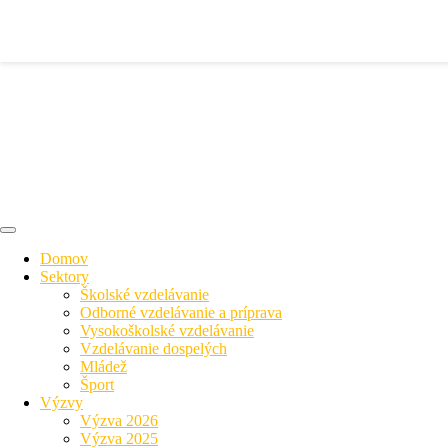
Domov
Sektory
Školské vzdelávanie
Odborné vzdelávanie a príprava
Vysokoškolské vzdelávanie
Vzdelávanie dospelých
Mládež
Šport
Výzvy
Výzva 2026
Výzva 2025