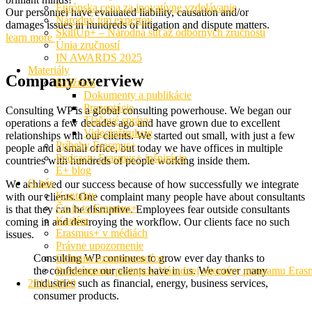
Európska cena za inovatívne vzdelávanie
Our personnel have evaluated liability, causation and/or
Národný tím expertov
damages issues in hundreds of litigation and dispute matters.
SkillUp+ – Národná súťaž odborných zručností
learn more
Únia zručností
IN AWARDS 2025
Materiály
Company overview
Knižnica
Dokumenty a publikácie
Prezentácie
Consulting WP is a global consulting powerhouse. We began our
Tlačové správy
operations a few decades ago and have grown due to excellent
Videoinštrukcie
relationships with our clients. We started out small, with just a few
Príbehy Erasmus+
people and a small office, but today we have offices in multiple
Podcasty Erasmus+ inšpirácie
countries with hundreds of people working inside them.
E+ blog
O nás
We achieved our success because of how successfully we integrate
Kontakty
with our clients. One complaint many people have about consultants
Čo je to Erasmus+
is that they can be disruptive. Employees fear outside consultants
Kariéra
coming in and destroying the workflow. Our clients face no such
Erasmus+ v médiách
issues.
Právne upozornenie
Consulting WP continues to grow ever day thanks to
Ochrana oznamovateľov
the confidence our clients have in us. We cover many
Preskúmanie postupov Národnej agentúry programu Era
industries such as financial, energy, business services,
2014-2020
consumer products.