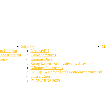
Úvod
Company overview
Iniciatívy
Ma
nt Ukrajina
DiscoverEU
podať projekt
EuroApprentices
ojekt
Erasmus Days
Európska cena za inovatívne vzdelávanie
Národný tím expertov
SkillUp+ – Národná súťaž odborných zručností
Únia zručností
IN AWARDS 2025
Workshops
that awesome!
We are a company that offers design and build services for
you from initial sketches to the final construction.
get a quote