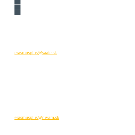
Národná agentúra programu Erasmus+ pre vzdelávanie a
odbornú prípravu
Križkova 9, 81104 Bratislava
+421 2 209 222 01
erasmusplus@saaic.sk
Formálne vzdelávanie
Národná agentúra ERASMUS+ pre oblasť mládeže a športu
Hálova 6, 851 01 Bratislava
+421 905 932 937
erasmusplus@nivam.sk
neformálne vzdelávanie