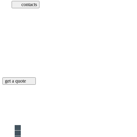
contacts
Looking for a First-Class Business Plan
Consultant?
get a quote