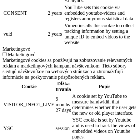
Analytics.
YouTube sets this cookie via
CONSENT
2 years
embedded youtube-videos and
registers anonymous statistical data.
Vimeo installs this cookie to collect
tracking information by setting a
vuid
2 years
unique ID to embed videos to the
website.
Marketingové
Marketingové
Marketingové cookies sa používajú na zobrazovanie relevantných
reklám a marketingových kampaní návštevníkom. Tieto súbory
sledujú návštevníkov na webových stránkach a zhromažďujú
informácie na poskytovanie prispôsobených reklám.
Dĺžka
Cookie
Popis
trvania
A cookie set by YouTube to
5
measure bandwidth that
VISITOR_INFO1_LIVE
months
determines whether the user gets
27 days
the new or old player interface.
YSC cookie is set by Youtube
and is used to track the views of
YSC
session
embedded videos on Youtube
pages.