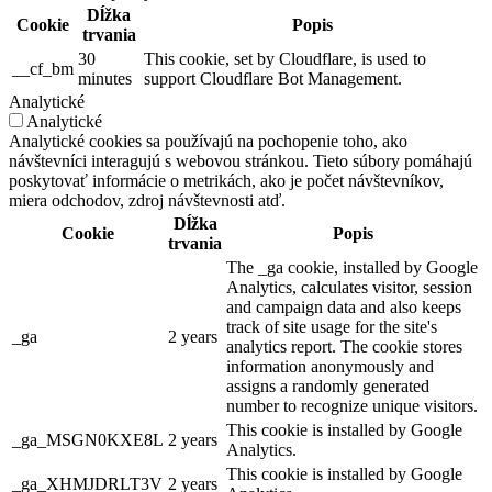
Dĺžka
Cookie
Popis
trvania
30
This cookie, set by Cloudflare, is used to
__cf_bm
minutes
support Cloudflare Bot Management.
Analytické
Analytické
Analytické cookies sa používajú na pochopenie toho, ako
návštevníci interagujú s webovou stránkou. Tieto súbory pomáhajú
poskytovať informácie o metrikách, ako je počet návštevníkov,
miera odchodov, zdroj návštevnosti atď.
Dĺžka
Cookie
Popis
trvania
The _ga cookie, installed by Google
Analytics, calculates visitor, session
and campaign data and also keeps
track of site usage for the site's
_ga
2 years
analytics report. The cookie stores
information anonymously and
assigns a randomly generated
number to recognize unique visitors.
This cookie is installed by Google
_ga_MSGN0KXE8L
2 years
Analytics.
This cookie is installed by Google
_ga_XHMJDRLT3V
2 years