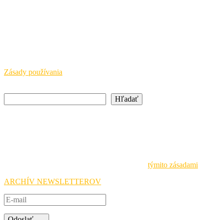
Právne upozornenie
SAAIC a NIVAM pôsobia s finančnou podporou Európskej
komisie a Ministerstva školstva, výskumu, vývoja a mládeže SR.
Európska komisia a MŠVVaM SR nepreberajú žiadnu
zodpovednosť za informácie uvedené na týchto stránkach.
Zásady používania
Hľadať
Hľadať
Newsletter
Buďte vždy v obraze o aktuálnych podujatiach a iniciatívach
Národnej agentúry Erasmus+ a prihláste sa na odber noviniek.
Pri spracovávaní osobných údajov sa riadime
týmito zásadami
.
ARCHÍV NEWSLETTEROV
Odoslať