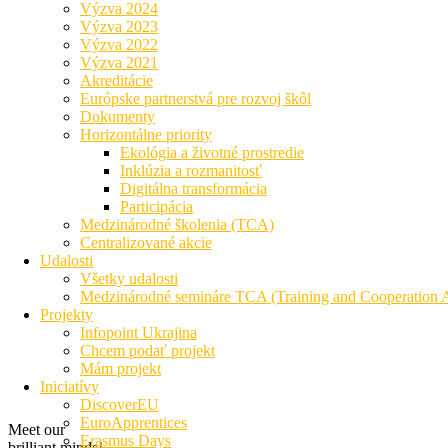
Výzva 2024
Výzva 2023
Výzva 2022
Výzva 2021
Akreditácie
Európske partnerstvá pre rozvoj škôl
Dokumenty
Horizontálne priority
Ekológia a životné prostredie
Inklúzia a rozmanitosť
Digitálna transformácia
Participácia
Medzinárodné školenia (TCA)
Centralizované akcie
Udalosti
Všetky udalosti
Medzinárodné semináre TCA (Training and Cooperation Ac
Projekty
Infopoint Ukrajina
Chcem podať projekt
Mám projekt
Iniciatívy
DiscoverEU
EuroApprentices
Meet our
Erasmus Days
brilliant minds!