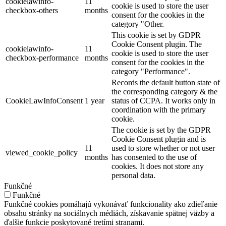
cookielawinfo-
11
cookie is used to store the user
checkbox-others
months
consent for the cookies in the
category "Other.
This cookie is set by GDPR
Cookie Consent plugin. The
cookielawinfo-
11
cookie is used to store the user
checkbox-performance
months
consent for the cookies in the
category "Performance".
Records the default button state of
the corresponding category & the
CookieLawInfoConsent
1 year
status of CCPA. It works only in
coordination with the primary
cookie.
The cookie is set by the GDPR
Cookie Consent plugin and is
11
used to store whether or not user
viewed_cookie_policy
months
has consented to the use of
cookies. It does not store any
personal data.
Funkčné
Funkčné
Funkčné cookies pomáhajú vykonávať funkcionality ako zdieľanie
obsahu stránky na sociálnych médiách, získavanie spätnej väzby a
ďalšie funkcie poskytované tretími stranami.