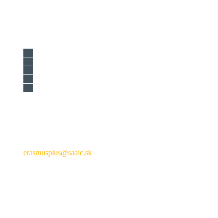
Národná agentúra programu Erasmus+ pre vzdelávanie a
odbornú prípravu
Križkova 9, 81104 Bratislava
+421 2 209 222 01
erasmusplus@saaic.sk
Formálne vzdelávanie