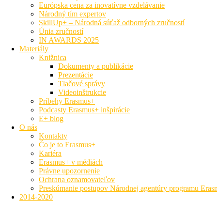
Európska cena za inovatívne vzdelávanie
Národný tím expertov
SkillUp+ – Národná súťaž odborných zručností
Únia zručností
IN AWARDS 2025
Materiály
Knižnica
Dokumenty a publikácie
Prezentácie
Tlačové správy
Videoinštrukcie
Príbehy Erasmus+
Podcasty Erasmus+ inšpirácie
E+ blog
O nás
Kontakty
Čo je to Erasmus+
Kariéra
Erasmus+ v médiách
Právne upozornenie
Ochrana oznamovateľov
Preskúmanie postupov Národnej agentúry programu Era
2014-2020