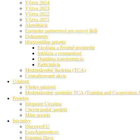
Výzva 2024
Výzva 2023
Výzva 2022
Výzva 2021
Akreditácie
Európske partnerstvá pre rozvoj škôl
Dokumenty
Horizontálne priority
Ekológia a životné prostredie
Inklúzia a rozmanitosť
Digitálna transformácia
Participácia
Medzinárodné školenia (TCA)
Centralizované akcie
Udalosti
Všetky udalosti
Medzinárodné semináre TCA (Training and Cooperation Ac
Projekty
Infopoint Ukrajina
Chcem podať projekt
Mám projekt
Iniciatívy
DiscoverEU
EuroApprentices
Erasmus Days