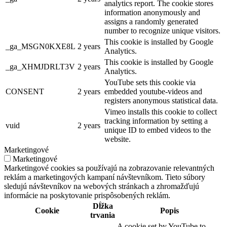
analytics report. The cookie stores
information anonymously and
assigns a randomly generated
number to recognize unique visitors.
This cookie is installed by Google
_ga_MSGN0KXE8L
2 years
Analytics.
This cookie is installed by Google
_ga_XHMJDRLT3V
2 years
Analytics.
YouTube sets this cookie via
CONSENT
2 years
embedded youtube-videos and
registers anonymous statistical data.
Vimeo installs this cookie to collect
tracking information by setting a
vuid
2 years
unique ID to embed videos to the
website.
Marketingové
Marketingové
Marketingové cookies sa používajú na zobrazovanie relevantných
reklám a marketingových kampaní návštevníkom. Tieto súbory
sledujú návštevníkov na webových stránkach a zhromažďujú
informácie na poskytovanie prispôsobených reklám.
Dĺžka
Cookie
Popis
trvania
A cookie set by YouTube to