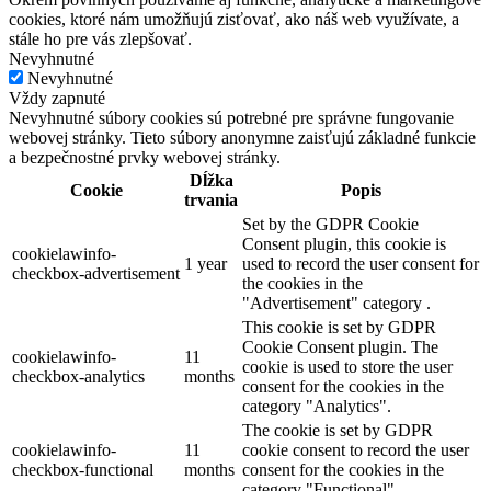
cookies, ktoré nám umožňujú zisťovať, ako náš web využívate, a
stále ho pre vás zlepšovať.
Nevyhnutné
Nevyhnutné
Vždy zapnuté
Nevyhnutné súbory cookies sú potrebné pre správne fungovanie
webovej stránky. Tieto súbory anonymne zaisťujú základné funkcie
a bezpečnostné prvky webovej stránky.
Dĺžka
Cookie
Popis
trvania
Set by the GDPR Cookie
Consent plugin, this cookie is
cookielawinfo-
1 year
used to record the user consent for
checkbox-advertisement
the cookies in the
"Advertisement" category .
This cookie is set by GDPR
Cookie Consent plugin. The
cookielawinfo-
11
cookie is used to store the user
checkbox-analytics
months
consent for the cookies in the
category "Analytics".
The cookie is set by GDPR
cookielawinfo-
11
cookie consent to record the user
checkbox-functional
months
consent for the cookies in the
category "Functional".