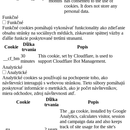
months
has consented to the use of
cookies. It does not store any
personal data.
Funkčné
Funkčné
Funkčné cookies pomáhajú vykonávať funkcionality ako zdieľanie
obsahu stránky na sociálnych médiách, získavanie spätnej väzby a
ďalšie funkcie poskytované tretími stranami.
Dĺžka
Cookie
Popis
trvania
30
This cookie, set by Cloudflare, is used to
__cf_bm
minutes
support Cloudflare Bot Management.
Analytické
Analytické
Analytické cookies sa používajú na pochopenie toho, ako
návštevníci interagujú s webovou stránkou. Tieto súbory pomáhajú
poskytovať informácie o metrikách, ako je počet návštevníkov,
miera odchodov, zdroj návštevnosti atď.
Dĺžka
Cookie
Popis
trvania
The _ga cookie, installed by Google
Analytics, calculates visitor, session
and campaign data and also keeps
track of site usage for the site's
_ga
2 years