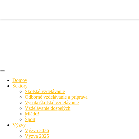
Domov
Sektory
Školské vzdelávanie
Odborné vzdelávanie a príprava
Vysokoškolské vzdelávanie
Vzdelávanie dospelých
Mládež
Šport
Výzvy
Výzva 2026
Výzva 2025