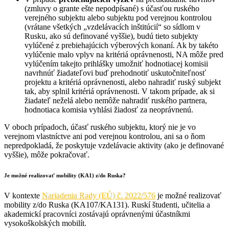
(zmluvy o grante ešte nepodpísané) s účasťou ruského
verejného subjektu alebo subjektu pod verejnou kontrolou
(vrátane všetkých „vzdelávacích inštitúcií“ so sídlom v
Rusku, ako sú definované vyššie), budú tieto subjekty
vylúčené z prebiehajúcich výberových konaní. Ak by takéto
vylúčenie malo vplyv na kritériá oprávnenosti, NA môže pred
vylúčením takejto prihlášky umožniť hodnotiacej komisii
navrhnúť žiadateľovi buď prehodnotiť uskutočniteľnosť
projektu a kritériá oprávnenosti, alebo nahradiť ruský subjekt
tak, aby splnil kritériá oprávnenosti. V takom prípade, ak si
žiadateľ neželá alebo nemôže nahradiť ruského partnera,
hodnotiaca komisia vyhlási žiadosť za neoprávnenú.
V oboch prípadoch, účasť ruského subjektu, ktorý nie je vo
verejnom vlastníctve ani pod verejnou kontrolou, ani sa o ňom
nepredpokladá, že poskytuje vzdelávacie aktivity (ako je definované
vyššie), môže pokračovať.
Je možné realizovať mobility (KA1) z/do Ruska?
V kontexte
Nariadenia Rady (EÚ) č. 2022/576
je možné realizovať
mobility z/do Ruska (KA107/KA131). Ruskí študenti, učitelia a
akademickí pracovníci zostávajú oprávnenými účastníkmi
vysokoškolských mobilít.