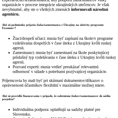
organizácie v procese integrácie ukrajinských utečencov. Je však
nevyhnutné, aby ste o všetkých zmenách
informovali národnú
agentúru.
Aké sú podmienky prijatia žiaka/zamestnanca z Ukrajiny na aktivity programu
Erasmus+?
Žiaci/dospelí učiaci: musia byť zapísaní na škole/v programe
vzdelávania dospelých v čase úteku z Ukrajiny kvôli ruskej
agresii.
Zamestnanci: musia byť zamestnaní na škole poskytujúcej
príslušný typ vzdelávania v čase úteku z Ukrajiny kvôli ruskej
agresii.
Pozvaní experti: musia vedieť preukázať relevantnú
odbornosť v súlade s potrebami pozývajúcej organizácie.
Príjemcovia by mali byť pri skúmaní dokumentov/dôkazov o
oprávnenosti účastníkov flexibilní v maximálne možnej miere.
Aké sú pravidlá financovania v prípade, že zahrnieme žiakov/zamestnancov do nášho
projektu?
Individuálna podpora: uplatňujú sa sadzby platné pre
Slovensko.