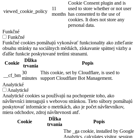
Cookie Consent plugin and is
11
used to store whether or not user
viewed_cookie_policy
months
has consented to the use of
cookies. It does not store any
personal data.
Funkčné
Funkčné
Funkčné cookies pomáhajú vykonávať funkcionality ako zdieľanie
obsahu stránky na sociálnych médiách, získavanie spätnej väzby a
ďalšie funkcie poskytované tretími stranami.
Dĺžka
Cookie
Popis
trvania
30
This cookie, set by Cloudflare, is used to
__cf_bm
minutes
support Cloudflare Bot Management.
Analytické
Analytické
Analytické cookies sa používajú na pochopenie toho, ako
návštevníci interagujú s webovou stránkou. Tieto súbory pomáhajú
poskytovať informácie o metrikách, ako je počet návštevníkov,
miera odchodov, zdroj návštevnosti atď.
Dĺžka
Cookie
Popis
trvania
The _ga cookie, installed by Google
Analytics, calculates visitor, session