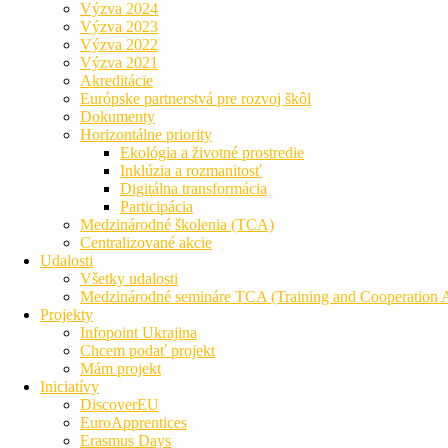
Výzva 2024
Výzva 2023
Výzva 2022
Výzva 2021
Akreditácie
Európske partnerstvá pre rozvoj škôl
Dokumenty
Horizontálne priority
Ekológia a životné prostredie
Inklúzia a rozmanitosť
Digitálna transformácia
Participácia
Medzinárodné školenia (TCA)
Centralizované akcie
Udalosti
Všetky udalosti
Medzinárodné semináre TCA (Training and Cooperation Ac
Projekty
Infopoint Ukrajina
Chcem podať projekt
Mám projekt
Iniciatívy
DiscoverEU
EuroApprentices
Erasmus Days