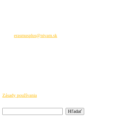
Národná agentúra ERASMUS+ pre oblasť mládeže a športu
Hálova 6, 851 01 Bratislava
+421 905 932 937
erasmusplus@nivam.sk
neformálne vzdelávanie
Právne upozornenie
SAAIC a NIVAM pôsobia s finančnou podporou Európskej
komisie a Ministerstva školstva, výskumu, vývoja a mládeže SR.
Európska komisia a MŠVVaM SR nepreberajú žiadnu
zodpovednosť za informácie uvedené na týchto stránkach.
Zásady používania
Hľadať
Hľadať
Newsletter