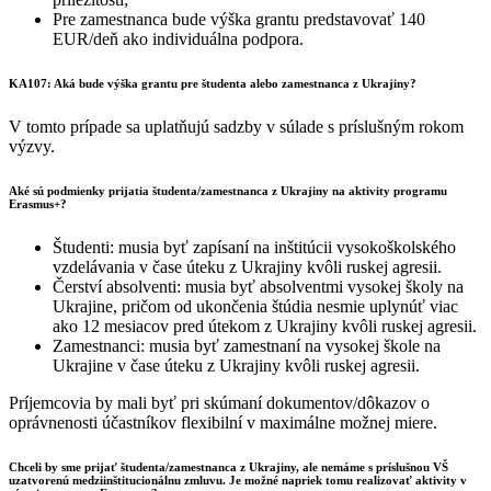
Pre zamestnanca bude výška grantu predstavovať 140
EUR/deň ako individuálna podpora.
KA107: Aká bude výška grantu pre študenta alebo zamestnanca z Ukrajiny?
V tomto prípade sa uplatňujú sadzby v súlade s príslušným rokom
výzvy.
Aké sú podmienky prijatia študenta/zamestnanca z Ukrajiny na aktivity programu
Erasmus+?
Študenti: musia byť zapísaní na inštitúcii vysokoškolského
vzdelávania v čase úteku z Ukrajiny kvôli ruskej agresii.
Čerství absolventi: musia byť absolventmi vysokej školy na
Ukrajine, pričom od ukončenia štúdia nesmie uplynúť viac
ako 12 mesiacov pred útekom z Ukrajiny kvôli ruskej agresii.
Zamestnanci: musia byť zamestnaní na vysokej škole na
Ukrajine v čase úteku z Ukrajiny kvôli ruskej agresii.
Príjemcovia by mali byť pri skúmaní dokumentov/dôkazov o
oprávnenosti účastníkov flexibilní v maximálne možnej miere.
Chceli by sme prijať študenta/zamestnanca z Ukrajiny, ale nemáme s príslušnou VŠ
uzatvorenú medziinštitucionálnu zmluvu. Je možné napriek tomu realizovať aktivity v