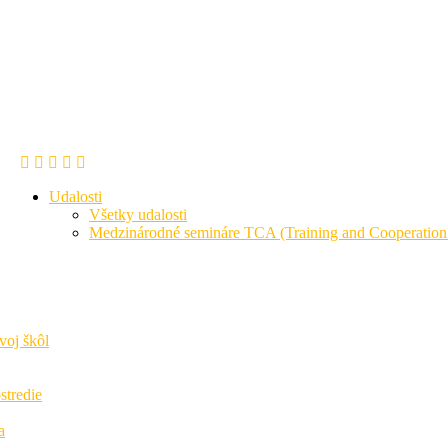
Úvod
Infopoint Ukrajina
Udalosti
Všetky udalosti
Medzinárodné semináre TCA (Training and Cooperation A
voj škôl
stredie
a