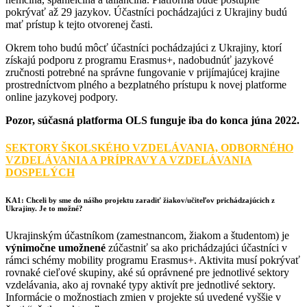
pokrývať až 29 jazykov. Účastníci pochádzajúci z Ukrajiny budú
mať prístup k tejto otvorenej časti.
Okrem toho budú môcť účastníci pochádzajúci z Ukrajiny, ktorí
získajú podporu z programu Erasmus+, nadobudnúť jazykové
zručnosti potrebné na správne fungovanie v prijímajúcej krajine
prostredníctvom plného a bezplatného prístupu k novej platforme
online jazykovej podpory.
Pozor, súčasná platforma OLS funguje iba do konca júna 2022.
SEKTORY ŠKOLSKÉHO VZDELÁVANIA, ODBORNÉHO
VZDELÁVANIA A PRÍPRAVY A VZDELÁVANIA
DOSPELÝCH
KA1: Chceli by sme do nášho projektu zaradiť žiakov/učiteľov prichádzajúcich z
Ukrajiny. Je to možné?
Ukrajinským účastníkom (zamestnancom, žiakom a študentom) je
výnimočne umožnené
zúčastniť sa ako prichádzajúci účastníci v
rámci schémy mobility programu Erasmus+. Aktivita musí pokrývať
rovnaké cieľové skupiny, aké sú oprávnené pre jednotlivé sektory
vzdelávania, ako aj rovnaké typy aktivít pre jednotlivé sektory.
Informácie o možnostiach zmien v projekte sú uvedené vyššie v