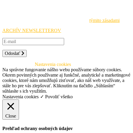
Buďte vždy v obraze o aktuálnych podujatiach a iniciatívach
Národnej agentúry Erasmus+ a prihláste sa na odber noviniek.
Pri spracovávaní osobných údajov sa riadime
týmito zásadami
.
ARCHÍV NEWSLETTEROV
Odoslať
© 2026 SAAIC
Nastavenia cookies
Na správne fungovanie nášho webu používame súbory cookies.
Okrem povinných používame aj funkčné, analytické a marketingové
cookies, ktoré nám umožňujú zisťovať, ako náš web využívate, a
stále ho pre vás zlepšovať. Kliknutím na tlačidlo „Súhlasím“
súhlasíte s ich využitím.
Nastavenia cookies
✓ Povoliť všetko
Close
Prehľad ochrany osobných údajov