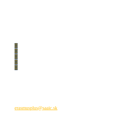
Národná agentúra programu Erasmus+ pre vzdelávanie a
odbornú prípravu
Križkova 9, 81104 Bratislava
+421 2 209 222 01
erasmusplus@saaic.sk
Formálne vzdelávanie