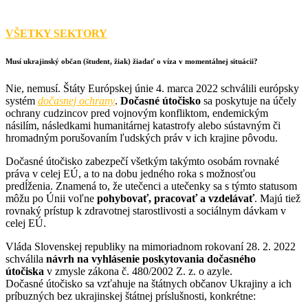
VŠETKY SEKTORY
Musí ukrajinský občan (študent, žiak) žiadať o víza v momentálnej situácii?
Nie, nemusí. Štáty Európskej únie 4. marca 2022 schválili európsky
systém
dočasnej ochrany
.
Dočasné útočisko
sa poskytuje na účely
ochrany cudzincov pred vojnovým konfliktom, endemickým
násilím, následkami humanitárnej katastrofy alebo sústavným či
hromadným porušovaním ľudských práv v ich krajine pôvodu.
Dočasné útočisko zabezpečí všetkým takýmto osobám rovnaké
práva v celej EÚ, a to na dobu jedného roka s možnosťou
predĺženia. Znamená to, že utečenci a utečenky sa s týmto statusom
môžu po Únii voľne
pohybovať, pracovať a vzdelávať
. Majú tiež
rovnaký prístup k zdravotnej starostlivosti a sociálnym dávkam v
celej EÚ.
Vláda Slovenskej republiky na mimoriadnom rokovaní 28. 2. 2022
schválila
návrh na vyhlásenie poskytovania dočasného
útočiska
v zmysle zákona č. 480/2002 Z. z. o azyle.
Dočasné útočisko sa vzťahuje na štátnych občanov Ukrajiny a ich
príbuzných bez ukrajinskej štátnej príslušnosti, konkrétne: