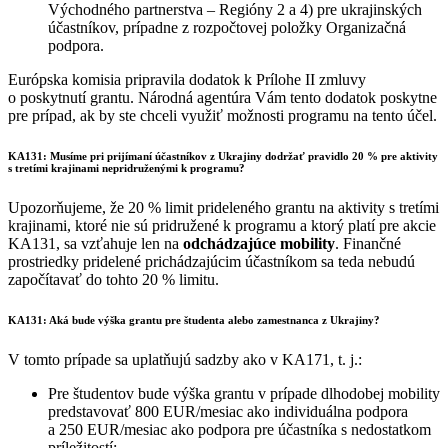
Východného partnerstva – Regióny 2 a 4) pre ukrajinských
účastníkov, prípadne z rozpočtovej položky Organizačná
podpora.
Európska komisia pripravila dodatok k Prílohe II zmluvy
o poskytnutí grantu. Národná agentúra Vám tento dodatok poskytne
pre prípad, ak by ste chceli využiť možnosti programu na tento účel.
KA131: Musíme pri prijímaní účastníkov z Ukrajiny dodržať pravidlo 20 % pre aktivity
s tretími krajinami nepridruženými k programu?
Upozorňujeme, že 20 % limit prideleného grantu na aktivity s tretími
krajinami, ktoré nie sú pridružené k programu a ktorý platí pre akcie
KA131, sa vzťahuje len na
odchádzajúce mobility
. Finančné
prostriedky pridelené prichádzajúcim účastníkom sa teda nebudú
započítavať do tohto 20 % limitu.
KA131: Aká bude výška grantu pre študenta alebo zamestnanca z Ukrajiny?
V tomto prípade sa uplatňujú sadzby ako v KA171, t. j.:
Pre študentov bude výška grantu v prípade dlhodobej mobility
predstavovať 800 EUR/mesiac ako individuálna podpora
a 250 EUR/mesiac ako podpora pre účastníka s nedostatkom
príležitostí;