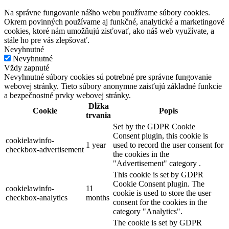
Na správne fungovanie nášho webu používame súbory cookies.
Okrem povinných používame aj funkčné, analytické a marketingové
cookies, ktoré nám umožňujú zisťovať, ako náš web využívate, a
stále ho pre vás zlepšovať.
Nevyhnutné
Nevyhnutné
Vždy zapnuté
Nevyhnutné súbory cookies sú potrebné pre správne fungovanie
webovej stránky. Tieto súbory anonymne zaisťujú základné funkcie
a bezpečnostné prvky webovej stránky.
Dĺžka
Cookie
Popis
trvania
Set by the GDPR Cookie
Consent plugin, this cookie is
cookielawinfo-
1 year
used to record the user consent for
checkbox-advertisement
the cookies in the
"Advertisement" category .
This cookie is set by GDPR
Cookie Consent plugin. The
cookielawinfo-
11
cookie is used to store the user
checkbox-analytics
months
consent for the cookies in the
category "Analytics".
The cookie is set by GDPR