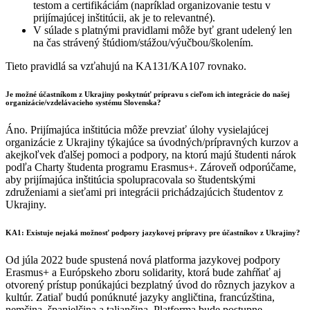
testom a certifikáciám (napríklad organizovanie testu v
prijímajúcej inštitúcii, ak je to relevantné).
V súlade s platnými pravidlami môže byť grant udelený len
na čas strávený štúdiom/stážou/výučbou/školením.
Tieto pravidlá sa vzťahujú na KA131/KA107 rovnako.
Je možné účastníkom z Ukrajiny poskytnúť prípravu s cieľom ich integrácie do našej
organizácie/vzdelávacieho systému Slovenska?
Áno. Prijímajúca inštitúcia môže prevziať úlohy vysielajúcej
organizácie z Ukrajiny týkajúce sa úvodných/prípravných kurzov a
akejkoľvek ďalšej pomoci a podpory, na ktorú majú študenti nárok
podľa Charty študenta programu Erasmus+. Zároveň odporúčame,
aby prijímajúca inštitúcia spolupracovala so študentskými
združeniami a sieťami pri integrácii prichádzajúcich študentov z
Ukrajiny.
KA1: Existuje nejaká možnosť podpory jazykovej prípravy pre účastníkov z Ukrajiny?
Od júla 2022 bude spustená nová platforma jazykovej podpory
Erasmus+ a Európskeho zboru solidarity, ktorá bude zahŕňať aj
otvorený prístup ponúkajúci bezplatný úvod do rôznych jazykov a
kultúr. Zatiaľ budú ponúknuté jazyky angličtina, francúzština,
nemčina, španielčina a taliančina. Platforma bude postupne