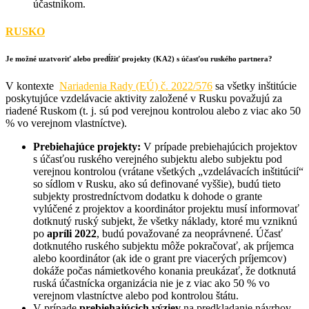
účastníkom.
RUSKO
Je možné uzatvoriť alebo predĺžiť projekty (KA2) s účasťou ruského partnera?
V kontexte
Nariadenia Rady (EÚ) č. 2022/576
sa všetky inštitúcie
poskytujúce vzdelávacie aktivity založené v Rusku považujú za
riadené Ruskom (t. j. sú pod verejnou kontrolou alebo z viac ako 50
% vo verejnom vlastníctve).
Prebiehajúce projekty:
V prípade prebiehajúcich projektov
s účasťou ruského verejného subjektu alebo subjektu pod
verejnou kontrolou (vrátane všetkých „vzdelávacích inštitúcií“
so sídlom v Rusku, ako sú definované vyššie), budú tieto
subjekty prostredníctvom dodatku k dohode o grante
vylúčené z projektov a koordinátor projektu musí informovať
dotknutý ruský subjekt, že všetky náklady, ktoré mu vzniknú
po
apríli 2022
, budú považované za neoprávnené. Účasť
dotknutého ruského subjektu môže pokračovať, ak príjemca
alebo koordinátor (ak ide o grant pre viacerých príjemcov)
dokáže počas námietkového konania preukázať, že dotknutá
ruská účastnícka organizácia nie je z viac ako 50 % vo
verejnom vlastníctve alebo pod kontrolou štátu.
V prípade
prebiehajúcich výziev
na predkladanie návrhov