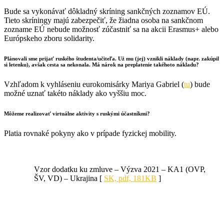
Bude sa vykonávať dôkladný skríning sankčných zoznamov EÚ.
Tieto skríningy majú zabezpečiť, že žiadna osoba na sankčnom
zozname EÚ nebude možnosť zúčastniť sa na akcii Erasmus+ alebo
Európskeho zboru solidarity.
Plánovali sme prijať ruského študenta/učiteľa. Už mu (jej) vznikli náklady (napr. zakúpil
si letenku), avšak cesta sa nekonala. Má nárok na preplatenie takéhoto nákladu?
Vzhľadom k vyhláseniu eurokomisárky Mariya Gabriel (
tu
) bude
možné uznať takéto náklady ako vyššiu moc.
Môžeme realizovať virtuálne aktivity s ruskými účastníkmi?
Platia rovnaké pokyny ako v prípade fyzickej mobility.
Vzor dodatku ku zmluve – Výzva 2021 – KA1 (OVP,
ŠV, VD) – Ukrajina [
SK, pdf, 181KB
]