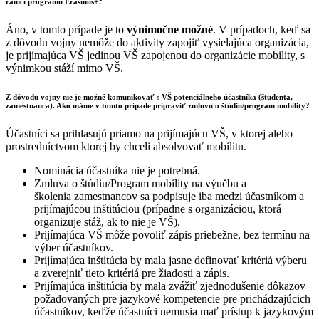
rámci programu Erasmus+?
Áno, v tomto prípade je to
výnimočne možné
. V prípadoch, keď sa
z dôvodu vojny nemôže do aktivity zapojiť vysielajúca organizácia,
je prijímajúca VŠ jedinou VŠ zapojenou do organizácie mobility, s
výnimkou stáží mimo VŠ.
Z dôvodu vojny nie je možné komunikovať s VŠ potenciálneho účastníka (študenta,
zamestnanca). Ako máme v tomto prípade pripraviť zmluvu o štúdiu/program mobility?
Účastníci sa prihlasujú priamo na prijímajúcu VŠ, v ktorej alebo
prostredníctvom ktorej by chceli absolvovať mobilitu.
Nominácia účastníka nie je potrebná.
Zmluva o štúdiu/Program mobility na výučbu a
školenia zamestnancov sa podpisuje iba medzi účastníkom a
prijímajúcou inštitúciou (prípadne s organizáciou, ktorá
organizuje stáž, ak to nie je VŠ).
Prijímajúca VŠ môže povoliť zápis priebežne, bez termínu na
výber účastníkov.
Prijímajúca inštitúcia by mala jasne definovať kritériá výberu
a zverejniť tieto kritériá pre žiadosti a zápis.
Prijímajúca inštitúcia by mala zvážiť zjednodušenie dôkazov
požadovaných pre jazykové kompetencie pre prichádzajúcich
účastníkov, keďže účastníci nemusia mať prístup k jazykovým