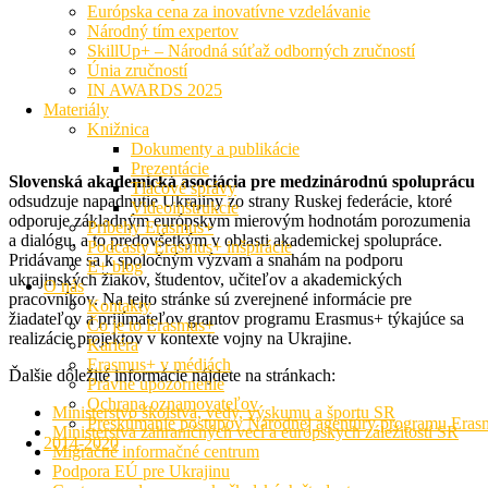
Európska cena za inovatívne vzdelávanie
Národný tím expertov
SkillUp+ – Národná súťaž odborných zručností
Únia zručností
IN AWARDS 2025
Materiály
Knižnica
Dokumenty a publikácie
Prezentácie
Slovenská akademická asociácia pre medzinárodnú spoluprácu
Tlačové správy
odsudzuje napadnutie Ukrajiny zo strany Ruskej federácie, ktoré
Videoinštrukcie
odporuje základným európskym mierovým hodnotám porozumenia
Príbehy Erasmus+
a dialógu, a to predovšetkým v oblasti akademickej spolupráce.
Podcasty Erasmus+ inšpirácie
Pridávame sa k spoločným výzvam a snahám na podporu
E+ blog
ukrajinských žiakov, študentov, učiteľov a akademických
O nás
pracovníkov. Na tejto stránke sú zverejnené informácie pre
Kontakty
žiadateľov a prijímateľov grantov programu Erasmus+ týkajúce sa
Čo je to Erasmus+
realizácie projektov v kontexte vojny na Ukrajine.
Kariéra
Erasmus+ v médiách
Ďalšie dôležité informácie nájdete na stránkach:
Právne upozornenie
Ochrana oznamovateľov
Ministerstvo školstva, vedy, výskumu a športu SR
Preskúmanie postupov Národnej agentúry programu Era
Ministerstva zahraničných vecí a európskych záležitostí SR
2014-2020
Migračné informačné centrum
Podpora EÚ pre Ukrajinu