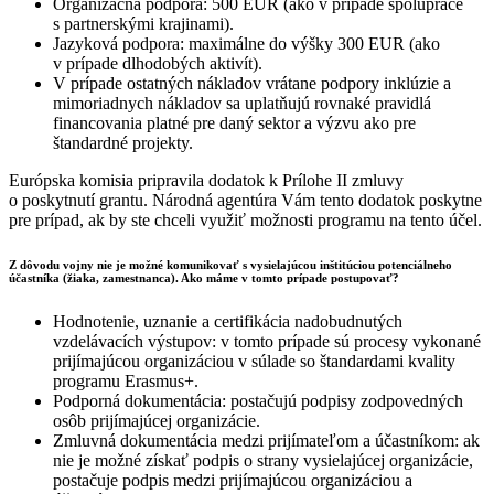
Organizačná podpora: 500 EUR (ako v prípade spolupráce
s partnerskými krajinami).
Jazyková podpora: maximálne do výšky 300 EUR (ako
v prípade dlhodobých aktivít).
V prípade ostatných nákladov vrátane podpory inklúzie a
mimoriadnych nákladov sa uplatňujú rovnaké pravidlá
financovania platné pre daný sektor a výzvu ako pre
štandardné projekty.
Európska komisia pripravila dodatok k Prílohe II zmluvy
o poskytnutí grantu. Národná agentúra Vám tento dodatok poskytne
pre prípad, ak by ste chceli využiť možnosti programu na tento účel.
Z dôvodu vojny nie je možné komunikovať s vysielajúcou inštitúciou potenciálneho
účastníka (žiaka, zamestnanca). Ako máme v tomto prípade postupovať?
Hodnotenie, uznanie a certifikácia nadobudnutých
vzdelávacích výstupov: v tomto prípade sú procesy vykonané
prijímajúcou organizáciou v súlade so štandardami kvality
programu Erasmus+.
Podporná dokumentácia: postačujú podpisy zodpovedných
osôb prijímajúcej organizácie.
Zmluvná dokumentácia medzi prijímateľom a účastníkom: ak
nie je možné získať podpis o strany vysielajúcej organizácie,
postačuje podpis medzi prijímajúcou organizáciou a