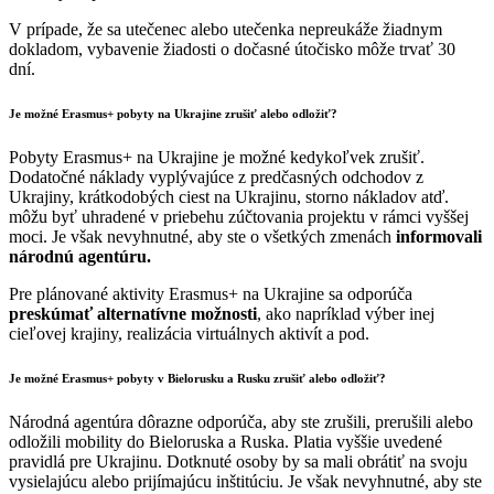
V prípade, že sa utečenec alebo utečenka nepreukáže žiadnym
dokladom, vybavenie žiadosti o dočasné útočisko môže trvať 30
dní.
Je možné Erasmus+ pobyty na Ukrajine zrušiť alebo odložiť?
Pobyty Erasmus+ na Ukrajine je možné kedykoľvek zrušiť.
Dodatočné náklady vyplývajúce z predčasných odchodov z
Ukrajiny, krátkodobých ciest na Ukrajinu, storno nákladov atď.
môžu byť uhradené v priebehu zúčtovania projektu v rámci vyššej
moci. Je však nevyhnutné, aby ste o všetkých zmenách
informovali
národnú agentúru.
Pre plánované aktivity Erasmus+ na Ukrajine sa odporúča
preskúmať alternatívne možnosti
, ako napríklad výber inej
cieľovej krajiny, realizácia virtuálnych aktivít a pod.
Je možné Erasmus+ pobyty v Bielorusku a Rusku zrušiť alebo odložiť?
Národná agentúra dôrazne odporúča, aby ste zrušili, prerušili alebo
odložili mobility do Bieloruska a Ruska. Platia vyššie uvedené
pravidlá pre Ukrajinu. Dotknuté osoby by sa mali obrátiť na svoju
vysielajúcu alebo prijímajúcu inštitúciu. Je však nevyhnutné, aby ste