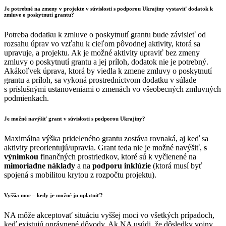
Je potrebné na zmeny v projekte v súvislosti s podporou Ukrajiny vystaviť dodatok k
zmluve o poskytnutí grantu?
Potreba dodatku k zmluve o poskytnutí grantu bude závisieť od
rozsahu úprav vo vzťahu k cieľom pôvodnej aktivity, ktorá sa
upravuje, a projektu. Ak je možné aktivity upraviť bez zmeny
zmluvy o poskytnutí grantu a jej príloh, dodatok nie je potrebný.
Akákoľvek úprava, ktorá by viedla k zmene zmluvy o poskytnutí
grantu a príloh, sa vykoná prostredníctvom dodatku v súlade
s príslušnými ustanoveniami o zmenách vo všeobecných zmluvných
podmienkach.
Je možné navýšiť grant v súvislosti s podporou Ukrajiny?
Maximálna výška prideleného grantu zostáva rovnaká, aj keď sa
aktivity preorientujú/upravia. Grant teda nie je možné navýšiť,
s
výnimkou
finančných prostriedkov, ktoré sú k vyčlenené na
mimoriadne náklady
a na
podporu inklúzie
(ktorá musí byť
spojená s mobilitou krytou z rozpočtu projektu).
Vyššia moc – kedy je možné ju uplatniť?
NA môže akceptovať situáciu vyššej moci vo všetkých prípadoch,
keď existujú oprávnené dôvody. Ak NA usúdi, že dôsledky vojny