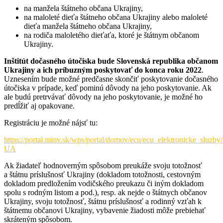
na manžela štátneho občana Ukrajiny,
na maloleté dieťa štátneho občana Ukrajiny alebo maloleté
dieťa manžela štátneho občana Ukrajiny,
na rodiča maloletého dieťaťa, ktoré je štátnym občanom
Ukrajiny.
Inštitút dočasného útočiska bude Slovenská republika občanom
Ukrajiny a ich príbuzným poskytovať do konca roku 2022
.
Uznesením bude možné predčasne skončiť poskytovanie dočasného
útočiska v prípade, keď pominú dôvody na jeho poskytovanie. Ak
ale budú pretrvávať dôvody na jeho poskytovanie, je možné ho
predĺžiť aj opakovane.
Registráciu je možné nájsť tu:
https://portal.minv.sk/wps/portal/domov/ecu/ecu_elektronicke_sluzb
UA
Ak žiadateľ hodnoverným spôsobom preukáže svoju totožnosť
a štátnu príslušnosť Ukrajiny (dokladom totožnosti, cestovným
dokladom predložením vodičského preukazu či iným dokladom
spolu s rodným listom a pod.), resp. ak nejde o štátnych občanov
Ukrajiny, svoju totožnosť, štátnu príslušnosť a rodinný vzťah k
štátnemu občanovi Ukrajiny, vybavenie žiadosti môže prebiehať
skráteným spôsobom.