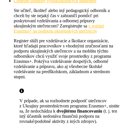
Centrum podpory vysokoškolských študentov
Ste učiteľ, školiteľ alebo iný pedagogický odborník a
chceli by ste nejaký čas v zahraničí pomôcť pri
poskytovaní vzdelávania a odbornej prípravy
ukrajinským utečencom? Zaregistrujte sa
v registri
Erasmus+ na podporu ukrajinských utečencov
Register slúži pre vzdelávacie a školiace organizácie,
ktoré hľadajú pracovníkov s vhodnými zručnosťami na
podporu ukrajinských utečencov a na moblitu týchto
odborníkov chcú využiť svoje prostriedky z programu
Erasmus+. Pokrýva vzdelávanie dospelých, odborné
vzdelávanie a prípravu, ako aj všeobecne školské
vzdelávanie na predškolskom, základnom a strednom
stupni.
V prípade, ak sa rozhodnete podporiť utečencov
z Ukrajiny prostredníctvom programu Erasmus+, uistite
sa, že nedochádza k
dvojitému financovaniu
(t. j. ten
istý účastník nedostáva finančnú podporu na
rovnaké/podobné aktivity z iných zdrojov).