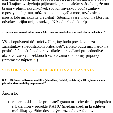
na Ukrajine ovplyvňujú prijímateľa grantu takým spôsobom, že mu
bránia v plnení akýchkoľvek svojich záväzkov podľa zmluvy
o poskytnutí grantu, môže sa uplatniť vyššia moc, nezávisle od
miesta, kde má aktivita prebiehať. Situáciu vyššej moci, na ktorú sa
odvoláva prijímateľ, posudzuje NA od prípadu k prípadu.
Je možné považovať utečencov z Ukrajiny za účastníkov s nedostatkom príležitostí?
Všetci oprávnení účastníci z Ukrajiny budú považovaní za
„účastníkov s nedostatkom príležitostí“, a preto budú mať nárok na
príslušnú finančnú podporu v súlade s pravidlami pre jednotlivé
akcie vo všetkých sektoroch vzdelávania a odbornej prípravy
(informácie nájdete
tu
).
SEKTOR VYSOKOŠKOLSKÉHO VZDELÁVANIA
KA1: Môžeme realizovať mobility (virtuálne, fyzické, zmiešané) s Ukrajinou, ak sme
pôvodne tieto mobility neplánovali?
Áno, a to:
za predpokladu, že prijímateľ grantu má schválenú spoluprácu
s Ukrajinou v projekte KA107 (
medzinárodná kreditová
mobilita)
využitím dostupných rozpočtov z fondov