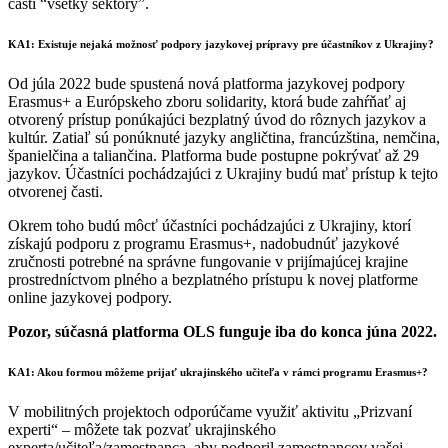
časti “všetky sektory”.
KA1: Existuje nejaká možnosť podpory jazykovej prípravy pre účastníkov z Ukrajiny?
Od júla 2022 bude spustená nová platforma jazykovej podpory
Erasmus+ a Európskeho zboru solidarity, ktorá bude zahŕňať aj
otvorený prístup ponúkajúci bezplatný úvod do rôznych jazykov a
kultúr. Zatiaľ sú ponúknuté jazyky angličtina, francúzština, nemčina,
španielčina a taliančina. Platforma bude postupne pokrývať až 29
jazykov. Účastníci pochádzajúci z Ukrajiny budú mať prístup k tejto
otvorenej časti.
Okrem toho budú môcť účastníci pochádzajúci z Ukrajiny, ktorí
získajú podporu z programu Erasmus+, nadobudnúť jazykové
zručnosti potrebné na správne fungovanie v prijímajúcej krajine
prostredníctvom plného a bezplatného prístupu k novej platforme
online jazykovej podpory.
Pozor, súčasná platforma OLS funguje iba do konca júna 2022.
KA1: Akou formou môžeme prijať ukrajinského učiteľa v rámci programu Erasmus+?
V mobilitných projektoch odporúčame využiť aktivitu „Prizvaní
experti“ – môžete tak pozvať ukrajinského
experta/učiteľa/zamestnanca, aby podporil zamestnancov vašej