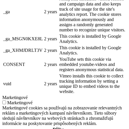
and campaign data and also keeps
track of site usage for the site's
_ga
2 years
analytics report. The cookie stores
information anonymously and
assigns a randomly generated
number to recognize unique visitors.
This cookie is installed by Google
_ga_MSGN0KXE8L
2 years
Analytics.
This cookie is installed by Google
_ga_XHMJDRLT3V
2 years
Analytics.
YouTube sets this cookie via
CONSENT
2 years
embedded youtube-videos and
registers anonymous statistical data.
Vimeo installs this cookie to collect
tracking information by setting a
vuid
2 years
unique ID to embed videos to the
website.
Marketingové
Marketingové
Marketingové cookies sa používajú na zobrazovanie relevantných
reklám a marketingových kampaní návštevníkom. Tieto súbory
sledujú návštevníkov na webových stránkach a zhromažďujú
informácie na poskytovanie prispôsobených reklám.