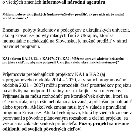
o všetkých zmenách
informovali národnú agentúru.
Môžu sa pobyty ukrajinských študentov/učiteľov predĺžiť, ak pre nich nie je možné
vrátiť sa domov?
Erasmus+ pobyty študentov a pedagógov z ukrajinských univerzít,
ako aj Erasmus+ pobyty mladých ľudí z Ukrajiny, ktorí sa
momentálne nachádzajú na Slovensku, je možné predĺžiť v rámci
pravidiel programu.
KA1 (okrem KA103/131 a KA107/171), KA2: Môžeme upraviť aktivity bežiaceho
projektu s cieľom, aby sme podporili Ukrajinu (alebo ukrajinských utečencov)?
Príjemcovia prebiehajúcich projektov KA1 a KA2 (aj
z programového obdobia 2014 – 2020, aj v rámci programového
obdobia 2021 – 2027) môžu prerozdeliť časť prostriedkov projektu
na aktivity na podporu Ukrajiny, resp. ukrajinských utečencov.
Prijímatelia sa môžu rozhodnúť pre ktorúkoľvek aktivitu, ktorá sa
ešte nezačala, resp. ešte nebola zrealizovaná, a príslušne ju nahradiť
alebo upraviť. Akákoľvek zmena musí byť v súlade s pravidlami
programu Erasmus+. Akákoľvek úprava, ktorá by viedla k zmene v
porovnaní s pôvodne plánovaným rozsahom a cieľmi projektu, sa
vykoná na základe žiadosti prijímateľa.
Pozor, projekt sa nesmie
odkloniť od svojich pôvodných cieľov!