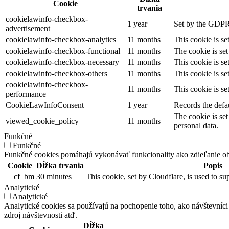
Cookie
trvania
cookielawinfo-checkbox-
1 year
Set by the GDPR 
advertisement
cookielawinfo-checkbox-analytics
11 months
This cookie is s
cookielawinfo-checkbox-functional
11 months
The cookie is se
cookielawinfo-checkbox-necessary
11 months
This cookie is s
cookielawinfo-checkbox-others
11 months
This cookie is s
cookielawinfo-checkbox-
11 months
This cookie is s
performance
CookieLawInfoConsent
1 year
Records the defau
The cookie is set
viewed_cookie_policy
11 months
personal data.
Funkčné
Funkčné
Funkčné cookies pomáhajú vykonávať funkcionality ako zdieľanie obsa
Cookie
Dĺžka trvania
Popis
__cf_bm
30 minutes
This cookie, set by Cloudflare, is used to 
Analytické
Analytické
Analytické cookies sa používajú na pochopenie toho, ako návštevníci
zdroj návštevnosti atď.
Dĺžka