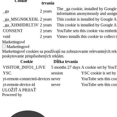
Cookie
trvania
The _ga cookie, installed by Google A
_ga
2 years
information anonymously and assigns
_ga_MSGN0KXE8L
2 years
This cookie is installed by Google A
_ga_XHMJDRLT3V
2 years
This cookie is installed by Google A
CONSENT
2 years
YouTube sets this cookie via embedd
vuid
2 years
Vimeo installs this cookie to collect
Marketingové
Marketingové
Marketingové cookies sa používajú na zobrazovanie relevantných re
poskytovanie prispôsobených reklám.
Cookie
Dĺžka trvania
VISITOR_INFO1_LIVE
5 months 27 days
A cookie set by YouTu
YSC
session
YSC cookie is set by
yt-remote-connected-devices
never
YouTube sets this coo
yt-remote-device-id
never
YouTube sets this coo
ULOŽIŤ A PRIJAŤ
Powered by