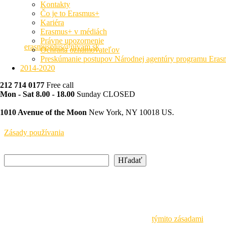
Kontakty
Národná agentúra ERASMUS+ pre oblasť mládeže a športu
Čo je to Erasmus+
Kariéra
Hálova 6, 851 01 Bratislava
Erasmus+ v médiách
+421 905 932 937
Právne upozornenie
erasmusplus@nivam.sk
Ochrana oznamovateľov
Preskúmanie postupov Národnej agentúry programu Era
neformálne vzdelávanie
2014-2020
212 714 0177
Free call
Právne upozornenie
Mon - Sat 8.00 - 18.00
Sunday CLOSED
SAAIC a NIVAM pôsobia s finančnou podporou Európskej komisie a 
1010 Avenue of the Moon
New York, NY 10018 US.
uvedené na týchto stránkach.
Zásady používania
Hľadať
Hľadať
Newsletter
Buďte vždy v obraze o aktuálnych podujatiach a iniciatívach Národne
Pri spracovávaní osobných údajov sa riadime
týmito zásadami
.