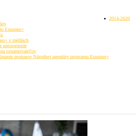
2014-2020
kty
 to Erasmus+
ra
us+ v médiách
e upozornenie
na oznamovateľov
úmanie postupov Národnej agentúry programu Erasmus+