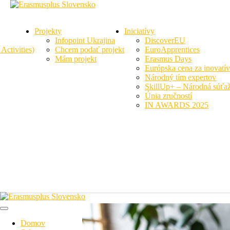
Projekty
Iniciatívy
Infopoint Ukrajina
DiscoverEU
ctivities)
Chcem podať projekt
EuroApprentices
Mám projekt
Erasmus Days
Európska cena za inovatí
Národný tím expertov
Úvod
Knižnica
SkillUp+ – Národná súťaž
Únia zručností
Knižnica
IN AWARDS 2025
Domov