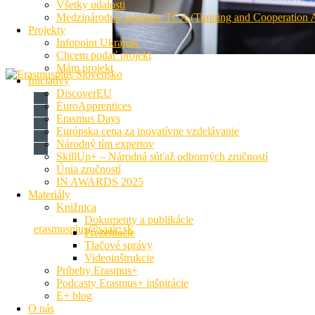
Všetky udalosti
Medzinárodné semináre TCA (Training and Cooperation Ac
Projekty
Infopoint Ukrajina
Chcem podať projekt
Mám projekt
Iniciatívy
DiscoverEU
EuroApprentices
Erasmus Days
Európska cena za inovatívne vzdelávanie
Národný tím expertov
SkillUp+ – Národná súťaž odborných zručností
Únia zručností
Národná agentúra programu Erasmus+ pre vzdelávanie a odbor
IN AWARDS 2025
Materiály
Križkova 9, 81104 Bratislava
Knižnica
+421 2 209 222 01
Dokumenty a publikácie
erasmusplus@saaic.sk
Prezentácie
Tlačové správy
Formálne vzdelávanie
Videoinštrukcie
Príbehy Erasmus+
Podcasty Erasmus+ inšpirácie
E+ blog
O nás