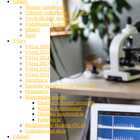
Sektory
Školské vzdelávanie
Odborné vzdelávanie a príprava
Vysokoškolské vzdelávanie
Vzdelávanie dospelých
Mládež
Šport
Výzvy
Výzva 2026
Výzva 2025
Výzva 2024
Výzva 2023
Výzva 2022
Výzva 2021
Akreditácie
Európske partnerstvá pre rozvoj škôl
Dokumenty
Horizontálne priority
Ekológia a životné prostredie
Inklúzia a rozmanitosť
Digitálna transformácia
Participácia
Medzinárodné školenia (TCA)
Centralizované akcie
Udalosti