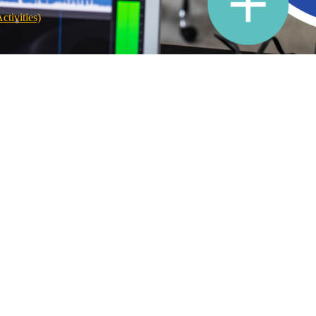
tivities)
nú prípravu