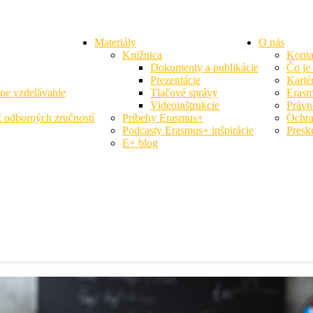
Materiály
O nás
Knižnica
Konta
Dokumenty a publikácie
Čo je
Prezentácie
Karié
vne vzdelávanie
Tlačové správy
Erasm
Videoinštrukcie
Právn
 odborných zručností
Príbehy Erasmus+
Ochra
Podcasty Erasmus+ inšpirácie
Presk
E+ blog