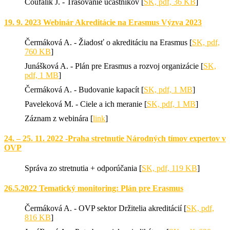
Coufalík J. - Trasovanie účastníkov [
SK, pdf, 36 KB
]
19. 9. 2023 Webinár Akreditácie na Erasmus Výzva 2023
Čermáková A. - Žiadosť o akreditáciu na Erasmus [
SK, pdf,
760 KB
]
Junášková A. - Plán pre Erasmus a rozvoj organizácie [
SK,
pdf, 1 MB
]
Čermáková A. - Budovanie kapacít [
SK, pdf, 1 MB
]
Paveleková M. - Ciele a ich meranie [
SK, pdf, 1 MB
]
Záznam z webinára [
link
]
24. – 25. 11. 2022 -Praha stretnutie Národných tímov expertov v
OVP
Správa zo stretnutia + odporúčania [
SK, pdf, 119 KB
]
26.5.2022 Tematický monitoring: Plán pre Erasmus
Čermáková A. - OVP sektor Držitelia akreditácií [
SK, pdf,
816 KB
]