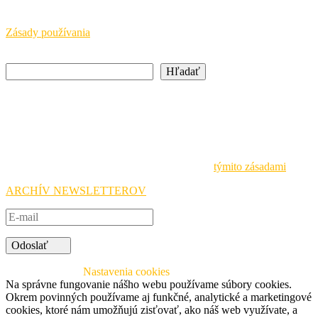
zodpovednosť za informácie uvedené na týchto stránkach.
Zásady používania
Hľadať
Hľadať
Newsletter
Buďte vždy v obraze o aktuálnych podujatiach a iniciatívach
Národnej agentúry Erasmus+ a prihláste sa na odber noviniek.
Pri spracovávaní osobných údajov sa riadime
týmito zásadami
.
ARCHÍV NEWSLETTEROV
Odoslať
© 2026 SAAIC
Nastavenia cookies
Na správne fungovanie nášho webu používame súbory cookies.
Okrem povinných používame aj funkčné, analytické a marketingové
cookies, ktoré nám umožňujú zisťovať, ako náš web využívate, a