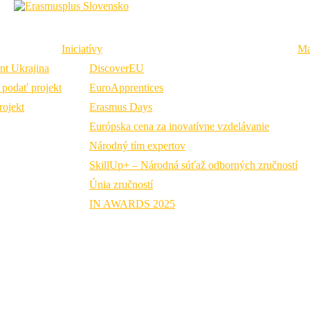
Iniciatívy
Ma
nt Ukrajina
DiscoverEU
podať projekt
EuroApprentices
ojekt
Erasmus Days
Úvod
Národný tím expertov
Európska cena za inovatívne vzdelávanie
Národný tím expertov
Národný tím expertov
SkillUp+ – Národná súťaž odborných zručností
Únia zručností
Národný tím na podporu implementácie nástrojov
IN AWARDS 2025
EÚ v OVP
Národný tím expertov v OVP je novou aktivitou v rámci programu
Erasmus+ na celé programové obdobie 2021 – 2027.
Misia