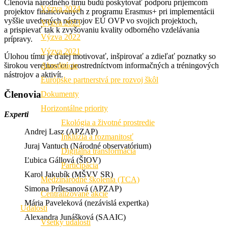
Členovia národného tímu budú poskytovať podporu príjemcom
Výzva 2024
projektov financovaných z programu Erasmus+ pri implementácii
vyššie uvedených nástrojov EÚ OVP vo svojich projektoch,
Výzva 2023
a prispievať tak k zvyšovaniu kvality odborného vzdelávania
Výzva 2022
prípravy.
Výzva 2021
Úlohou tímu je ďalej motivovať, inšpirovať a zdieľať poznatky so
Akreditácie
širokou verejnosťou prostredníctvom informačných a tréningových
nástrojov a aktivít.
Európske partnerstvá pre rozvoj škôl
Členovia
Dokumenty
Horizontálne priority
Experti
Ekológia a životné prostredie
Andrej Lasz (APZAP)
Inklúzia a rozmanitosť
Juraj Vantuch (Národné observatórium)
Digitálna transformácia
Ľubica Gállová (ŠIOV)
Participácia
Karol Jakubík (MŠVV SR)
Medzinárodné školenia (TCA)
Simona Prílesanová (APZAP)
Centralizované akcie
Mária Paveleková (nezávislá expertka)
Udalosti
Alexandra Junášková (SAAIC)
Všetky udalosti