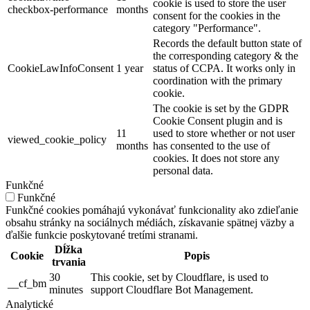
cookie is used to store the user
checkbox-performance
months
consent for the cookies in the
category "Performance".
Records the default button state of
the corresponding category & the
CookieLawInfoConsent
1 year
status of CCPA. It works only in
coordination with the primary
cookie.
The cookie is set by the GDPR
Cookie Consent plugin and is
11
used to store whether or not user
viewed_cookie_policy
months
has consented to the use of
cookies. It does not store any
personal data.
Funkčné
Funkčné
Funkčné cookies pomáhajú vykonávať funkcionality ako zdieľanie
obsahu stránky na sociálnych médiách, získavanie spätnej väzby a
ďalšie funkcie poskytované tretími stranami.
Dĺžka
Cookie
Popis
trvania
30
This cookie, set by Cloudflare, is used to
__cf_bm
minutes
support Cloudflare Bot Management.
Analytické