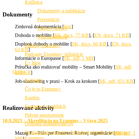
Knižnica
Dokumenty a publikácie
Dokumenty
Prezentácie
Zmluvná dokumentácia [
link
]
Tlačové správy
Dohoda o mobilite [
SK, docx, 77 KB
], [
EN, docx, 71 KB
]
Videoinštrukcie
Doplnok dohody o mobilite [
SK, docx, 66 KB
], [
EN, docx,
Príbehy Erasmus+
63 KB
]
Podcasty Erasmus+ inšpirácie
Informácie o Europasse [
SK, pdf, 1 MB
]
E+ blog
Príručka ako realizovať mobility – Smart Mobility [
SK, pdf,
O nás
473 KB
]
Kontakty
Job-shadowing v praxi – Krok za krokom [
SK, pdf, 651 KB
]
Čo je to Erasmus+
Kariéra
Erasmus+ v médiách
Realizované aktivity
Právne upozornenie
10.9.2025 – Akreditácia na Erasmus – Výzva 2025
Ochrana oznamovateľov
Preskúmanie postupov Národnej agentúry programu
Mazag E. - Plán pre Erasmus: Rozvoj organizácie [
SK, pdf, 1
Erasmus+
MB
]