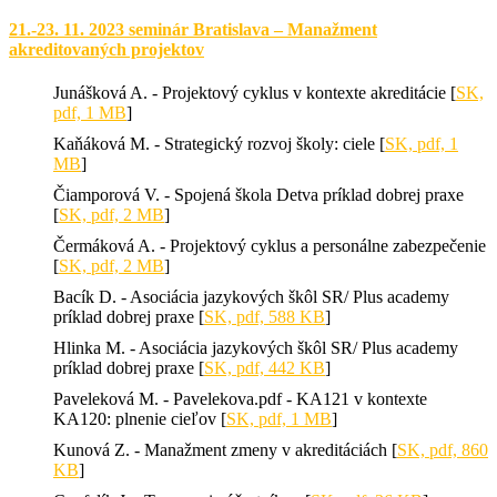
21.-23. 11. 2023 seminár Bratislava – Manažment
akreditovaných projektov
Junášková A. - Projektový cyklus v kontexte akreditácie [
SK,
pdf, 1 MB
]
Kaňáková M. - Strategický rozvoj školy: ciele [
SK, pdf, 1
MB
]
Čiamporová V. - Spojená škola Detva príklad dobrej praxe
[
SK, pdf, 2 MB
]
Čermáková A. - Projektový cyklus a personálne zabezpečenie
[
SK, pdf, 2 MB
]
Bacík D. - Asociácia jazykových škôl SR/ Plus academy
príklad dobrej praxe [
SK, pdf, 588 KB
]
Hlinka M. - Asociácia jazykových škôl SR/ Plus academy
príklad dobrej praxe [
SK, pdf, 442 KB
]
Paveleková M. - Pavelekova.pdf - KA121 v kontexte
KA120: plnenie cieľov [
SK, pdf, 1 MB
]
Kunová Z. - Manažment zmeny v akreditáciách [
SK, pdf, 860
KB
]