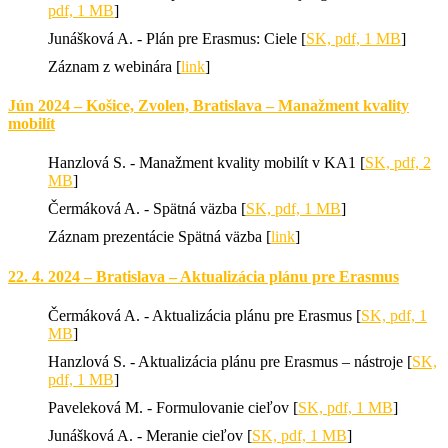
pdf, 1 MB
]
Junášková A. - Plán pre Erasmus: Ciele [
SK, pdf, 1 MB
]
Záznam z webinára [
link
]
Jún 2024 – Košice, Zvolen, Bratislava – Manažment kvality
mobilít
Hanzlová S. - Manažment kvality mobilít v KA1 [
SK, pdf, 2
MB
]
Čermáková A. - Spätná väzba [
SK, pdf, 1 MB
]
Záznam prezentácie Spätná väzba [
link
]
22. 4. 2024 – Bratislava – Aktualizácia plánu pre Erasmus
Čermáková A. - Aktualizácia plánu pre Erasmus [
SK, pdf, 1
MB
]
Hanzlová S. - Aktualizácia plánu pre Erasmus – nástroje [
SK,
pdf, 1 MB
]
Paveleková M. - Formulovanie cieľov [
SK, pdf, 1 MB
]
Junášková A. - Meranie cieľov [
SK, pdf, 1 MB
]