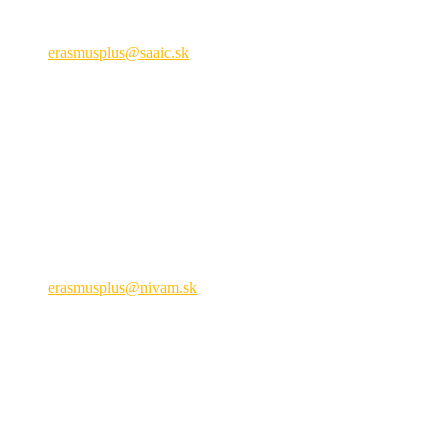
+421 2 209 222 01
erasmusplus@saaic.sk
Formálne vzdelávanie
Národná agentúra ERASMUS+ pre oblasť mládeže a športu
Hálova 6, 851 01 Bratislava
+421 905 932 937
erasmusplus@nivam.sk
neformálne vzdelávanie
Právne upozornenie
SAAIC a NIVAM pôsobia s finančnou podporou Európskej
komisie a Ministerstva školstva, výskumu, vývoja a mládeže SR.
Európska komisia a MŠVVaM SR nepreberajú žiadnu