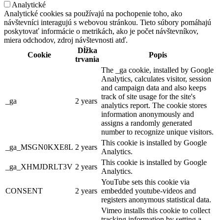
Analytické
Analytické cookies sa používajú na pochopenie toho, ako
návštevníci interagujú s webovou stránkou. Tieto súbory pomáhajú
poskytovať informácie o metrikách, ako je počet návštevníkov,
miera odchodov, zdroj návštevnosti atď.
Dĺžka
Cookie
Popis
trvania
The _ga cookie, installed by Google
Analytics, calculates visitor, session
and campaign data and also keeps
track of site usage for the site's
_ga
2 years
analytics report. The cookie stores
information anonymously and
assigns a randomly generated
number to recognize unique visitors.
This cookie is installed by Google
_ga_MSGN0KXE8L
2 years
Analytics.
This cookie is installed by Google
_ga_XHMJDRLT3V
2 years
Analytics.
YouTube sets this cookie via
CONSENT
2 years
embedded youtube-videos and
registers anonymous statistical data.
Vimeo installs this cookie to collect
tracking information by setting a