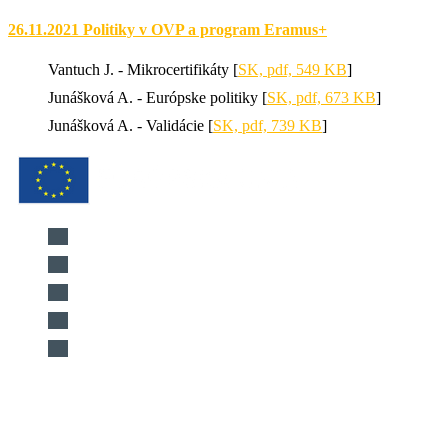
26.11.2021 Politiky v OVP a program Eramus+
Vantuch J. - Mikrocertifikáty [
SK, pdf, 549 KB
]
Junášková A. - Európske politiky [
SK, pdf, 673 KB
]
Junášková A. - Validácie [
SK, pdf, 739 KB
]
Národná agentúra programu Erasmus+ pre vzdelávanie a
odbornú prípravu
Križkova 9, 81104 Bratislava