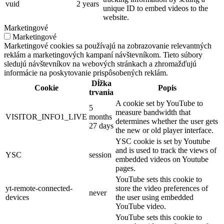
vuid
2 years
unique ID to embed videos to the
website.
Marketingové
Marketingové
Marketingové cookies sa používajú na zobrazovanie relevantných
reklám a marketingových kampaní návštevníkom. Tieto súbory
sledujú návštevníkov na webových stránkach a zhromažďujú
informácie na poskytovanie prispôsobených reklám.
Dĺžka
Cookie
Popis
trvania
A cookie set by YouTube to
5
measure bandwidth that
VISITOR_INFO1_LIVE
months
determines whether the user gets
27 days
the new or old player interface.
YSC cookie is set by Youtube
and is used to track the views of
YSC
session
embedded videos on Youtube
pages.
YouTube sets this cookie to
yt-remote-connected-
store the video preferences of
never
devices
the user using embedded
YouTube video.
YouTube sets this cookie to