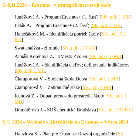
6.-8.11.2024 – Erasmus+ v strategickom rozvoji školy
Junášková A. - Program Erasmus+ (1. časť) [
SK, pdf, 1 MB
]
Laták A. - Program Erasmus+ (2. časť) [
SK, pdf, 1 MB
]
Hanečáková M. - Identifikácia potrieb školy [
SK, pdf, 512
KB
]
Swat analýza - zhrnutie [
SK, pdf, 139 KB
]
Almáši Koreňová Z. - xMesto Zvolen [
SK, ppsx, 6 MB
]
Junášková A. - Identifikácia cieľov; definovanie indikátorov
[
SK, pdf, 1 MB
]
Čiamporová V. - Spojená škola Detva [
SK, pdf, 2 MB
]
Čiamporová V. - Zahraničné stáže [
SK, pdf, 6 MB
]
Kunová Z. - Dopad prenos do prostredia školy [
SK, pdf, 1
MB
]
Dömötörová J. - SOŠ chemická Bratislava [
SK, pdf, 903 KB
]
6. 9. 2024 – Webinár – Akreditácia na Erasmus – Výzva 2024
Hanzlová S. - Plán pre Erasmus: Rozvoj organizácie [
SK,