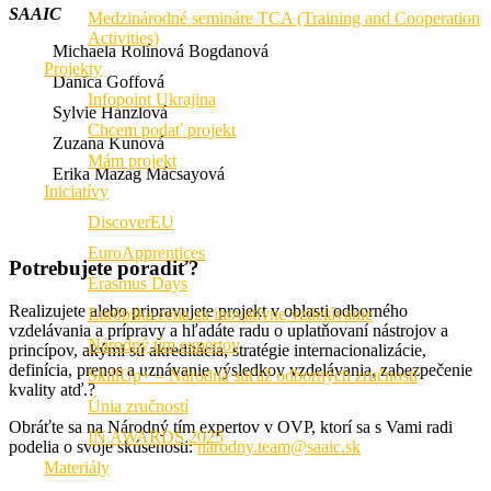
SAAIC
Medzinárodné semináre TCA (Training and Cooperation
Activities)
Michaela Rolínová Bogdanová
Projekty
Danica Goffová
Infopoint Ukrajina
Sylvie Hanzlová
Chcem podať projekt
Zuzana Kunová
Mám projekt
Erika Mazag Mácsayová
Iniciatívy
DiscoverEU
EuroApprentices
Potrebujete poradiť?
Erasmus Days
Realizujete alebo pripravujete projekt v oblasti odborného
Európska cena za inovatívne vzdelávanie
vzdelávania a prípravy a hľadáte radu o uplatňovaní nástrojov a
Národný tím expertov
princípov, akými sú akreditácia, stratégie internacionalizácie,
definícia, prenos a uznávanie výsledkov vzdelávania, zabezpečenie
SkillUp+ – Národná súťaž odborných zručností
kvality atď.?
Únia zručností
Obráťte sa na Národný tím expertov v OVP, ktorí sa s Vami radi
IN AWARDS 2025
podelia o svoje skúsenosti:
narodny.team@saaic.sk
Materiály