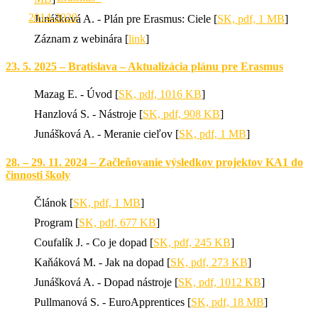
2014-2020
Junášková A. - Plán pre Erasmus: Ciele [
SK, pdf, 1 MB
]
Záznam z webinára [
link
]
23. 5. 2025 – Bratislava – Aktualizácia plánu pre Erasmus
Mazag E. - Úvod [
SK, pdf, 1016 KB
]
Hanzlová S. - Nástroje [
SK, pdf, 908 KB
]
Junášková A. - Meranie cieľov [
SK, pdf, 1 MB
]
28. – 29. 11. 2024 – Začleňovanie výsledkov projektov KA1 do
činnosti školy
Článok [
SK, pdf, 1 MB
]
Program [
SK, pdf, 677 KB
]
Coufalík J. - Co je dopad [
SK, pdf, 245 KB
]
Kaňáková M. - Jak na dopad [
SK, pdf, 273 KB
]
Junášková A. - Dopad nástroje [
SK, pdf, 1012 KB
]
Pullmanová S. - EuroApprentices [
SK, pdf, 18 MB
]