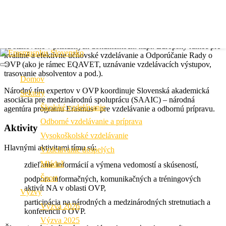
Cieľom národných tímov odborníkov na odborné vzdelávanie a
prípravu je poskytnúť odborné znalosti na podporu uplatňovania
nástrojov a politík EÚ v oblasti odborného vzdelávania a prípravy
najmä (avšak nielen) v projektoch financovaných prostredníctvom
programu Erasmus+. Príslušné nástroje a politiky EÚ v oblasti OVP
sú stanovené v príslušných dokumentoch: napr. Európsky rámec pre
kvalitné a efektívne učňovské vzdelávanie a Odporúčanie Rady o
OVP (ako je rámec EQAVET, uznávanie vzdelávacích výstupov,
trasovanie absolventov a pod.).
Domov
Národný tím expertov v OVP koordinuje Slovenská akademická
Sektory
asociácia pre medzinárodnú spoluprácu (SAAIC) – národná
Školské vzdelávanie
agentúra programu Erasmus+ pre vzdelávanie a odbornú prípravu.
Odborné vzdelávanie a príprava
Aktivity
Vysokoškolské vzdelávanie
Hlavnými aktivitami tímu sú:
Vzdelávanie dospelých
Mládež
zdieľanie informácií a výmena vedomostí a skúseností,
Šport
podpora informačných, komunikačných a tréningových
aktivít NA v oblasti OVP,
Výzvy
participácia na národných a medzinárodných stretnutiach a
Výzva 2026
konferencií o OVP.
Výzva 2025