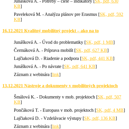
Junášková A. - Potreby – ciele – indikátory [
SK, pdf, 630
KB
]
Paveleková M. - Analýza plánov pre Erasmus [
SK, pdf, 592
KB
]
16.12.2021 Kvalitný mobilitný projekt – ako na to
Junášková A. - Úvod do problematiky [
SK, pdf, 1 MB
]
Čermáková A. - Príprava mobilít [
SK, pdf, 627 KB
]
Lajčiaková D. - Riadenie a podpora [
SK, pdf, 441 KB
]
Junášková A. - Po návrate [
SK, pdf, 641 KB
]
Záznam z webinára [
link
]
13.12.2021 Nástroje a dokumenty v mobilitných projektoch
Šmálová K. - Dokumenty v mob. projektoch [
SK, pdf, 507
KB
]
Pončáková T. - Europass v mob. projektoch [
SK, pdf, 4 MB
]
Lajčiaková D. - Vzdelávacie výstupy [
SK, pdf, 136 KB
]
Záznam z webinára [
link
]