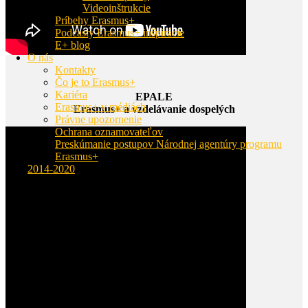
Videoinštrukcie
Príbehy Erasmus+
Podcasty Erasmus+ inšpirácie
E+ blog
O nás
Kontakty
Čo je to Erasmus+
Kariéra
EPALE
Erasmus+ v médiách
Erasmus+ a vzdelávanie dospelých
Právne upozornenie
Ochrana oznamovateľov
Preskúmanie postupov Národnej agentúry programu
Erasmus+
2014-2020