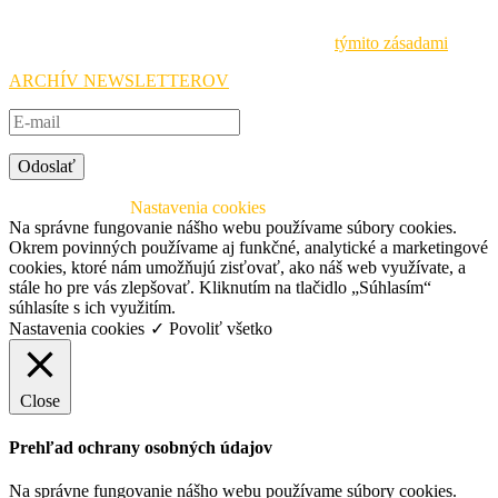
Národnej agentúry Erasmus+ a prihláste sa na odber noviniek.
Pri spracovávaní osobných údajov sa riadime
týmito zásadami
.
ARCHÍV NEWSLETTEROV
Odoslať
© 2026 SAAIC
Nastavenia cookies
Na správne fungovanie nášho webu používame súbory cookies.
Okrem povinných používame aj funkčné, analytické a marketingové
cookies, ktoré nám umožňujú zisťovať, ako náš web využívate, a
stále ho pre vás zlepšovať. Kliknutím na tlačidlo „Súhlasím“
súhlasíte s ich využitím.
Nastavenia cookies
✓ Povoliť všetko
Close
Prehľad ochrany osobných údajov
Na správne fungovanie nášho webu používame súbory cookies.