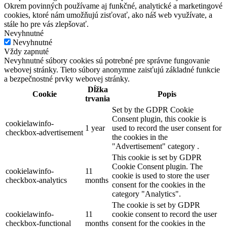
Okrem povinných používame aj funkčné, analytické a marketingové
cookies, ktoré nám umožňujú zisťovať, ako náš web využívate, a
stále ho pre vás zlepšovať.
Nevyhnutné
Nevyhnutné
Vždy zapnuté
Nevyhnutné súbory cookies sú potrebné pre správne fungovanie
webovej stránky. Tieto súbory anonymne zaisťujú základné funkcie
a bezpečnostné prvky webovej stránky.
Dĺžka
Cookie
Popis
trvania
Set by the GDPR Cookie
Consent plugin, this cookie is
cookielawinfo-
1 year
used to record the user consent for
checkbox-advertisement
the cookies in the
"Advertisement" category .
This cookie is set by GDPR
Cookie Consent plugin. The
cookielawinfo-
11
cookie is used to store the user
checkbox-analytics
months
consent for the cookies in the
category "Analytics".
The cookie is set by GDPR
cookielawinfo-
11
cookie consent to record the user
checkbox-functional
months
consent for the cookies in the