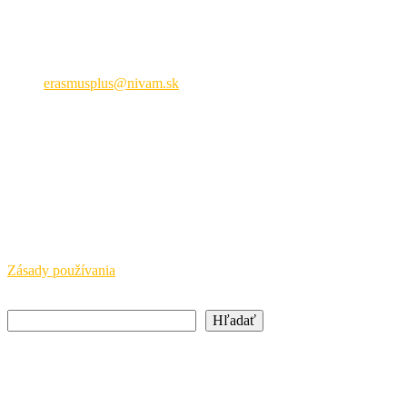
Národná agentúra ERASMUS+ pre oblasť mládeže a športu
Hálova 6, 851 01 Bratislava
+421 905 932 937
erasmusplus@nivam.sk
neformálne vzdelávanie
Právne upozornenie
SAAIC a NIVAM pôsobia s finančnou podporou Európskej
komisie a Ministerstva školstva, výskumu, vývoja a mládeže SR.
Európska komisia a MŠVVaM SR nepreberajú žiadnu
zodpovednosť za informácie uvedené na týchto stránkach.
Zásady používania
Hľadať
Hľadať
Newsletter
Buďte vždy v obraze o aktuálnych podujatiach a iniciatívach