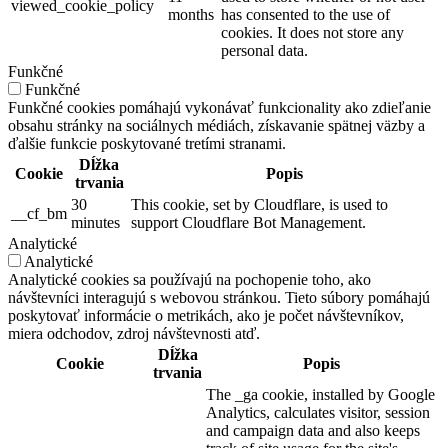
viewed_cookie_policy
months
has consented to the use of
cookies. It does not store any
personal data.
Funkčné
Funkčné
Funkčné cookies pomáhajú vykonávať funkcionality ako zdieľanie
obsahu stránky na sociálnych médiách, získavanie spätnej väzby a
ďalšie funkcie poskytované tretími stranami.
Dĺžka
Cookie
Popis
trvania
30
This cookie, set by Cloudflare, is used to
__cf_bm
minutes
support Cloudflare Bot Management.
Analytické
Analytické
Analytické cookies sa používajú na pochopenie toho, ako
návštevníci interagujú s webovou stránkou. Tieto súbory pomáhajú
poskytovať informácie o metrikách, ako je počet návštevníkov,
miera odchodov, zdroj návštevnosti atď.
Dĺžka
Cookie
Popis
trvania
The _ga cookie, installed by Google
Analytics, calculates visitor, session
and campaign data and also keeps