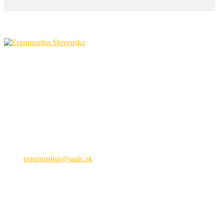
Národná agentúra programu Erasmus+ pre vzdelávanie a
odbornú prípravu
Križkova 9, 81104 Bratislava
+421 2 209 222 01
erasmusplus@saaic.sk
Formálne vzdelávanie