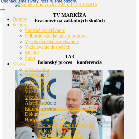
TV MARKÍZA
Domov
Erasmus+ na základných školách
Sektory
Školské vzdelávanie
Odborné vzdelávanie a príprava
Vysokoškolské vzdelávanie
Vzdelávanie dospelých
Mládež
TA3
Šport
Bolonský proces – konferencia
Výzvy
Výzva 2026
Výzva 2025
Výzva 2024
Výzva 2023
Výzva 2022
Výzva 2021
Akreditácie
Európske partnerstvá pre rozvoj škôl
Dokumenty
Horizontálne priority
Ekológia a životné prostredie
Inklúzia a rozmanitosť
Digitálna transformácia