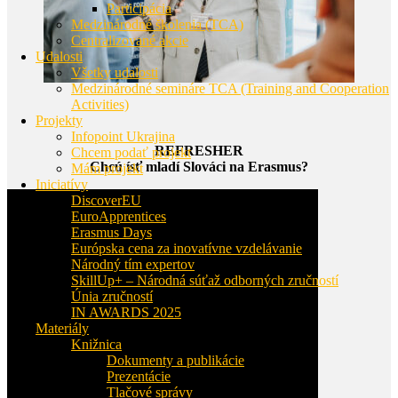
Participácia
Medzinárodné školenia (TCA)
Centralizované akcie
Udalosti
Všetky udalosti
Medzinárodné semináre TCA (Training and Cooperation
Activities)
Projekty
Infopoint Ukrajina
REFRESHER
Chcem podať projekt
Chcú ísť mladí Slováci na Erasmus?
Mám projekt
Iniciatívy
DiscoverEU
EuroApprentices
Erasmus Days
Európska cena za inovatívne vzdelávanie
Národný tím expertov
SkillUp+ – Národná súťaž odborných zručností
Únia zručností
IN AWARDS 2025
Materiály
Knižnica
Dokumenty a publikácie
Prezentácie
Tlačové správy