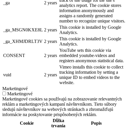
track of site usage for the site's
_ga
2 years
analytics report. The cookie stores
information anonymously and
assigns a randomly generated
number to recognize unique visitors.
This cookie is installed by Google
_ga_MSGN0KXE8L
2 years
Analytics.
This cookie is installed by Google
_ga_XHMJDRLT3V
2 years
Analytics.
YouTube sets this cookie via
CONSENT
2 years
embedded youtube-videos and
registers anonymous statistical data.
Vimeo installs this cookie to collect
tracking information by setting a
vuid
2 years
unique ID to embed videos to the
website.
Marketingové
Marketingové
Marketingové cookies sa používajú na zobrazovanie relevantných
reklám a marketingových kampaní návštevníkom. Tieto súbory
sledujú návštevníkov na webových stránkach a zhromažďujú
informácie na poskytovanie prispôsobených reklám.
Dĺžka
Cookie
Popis
trvania