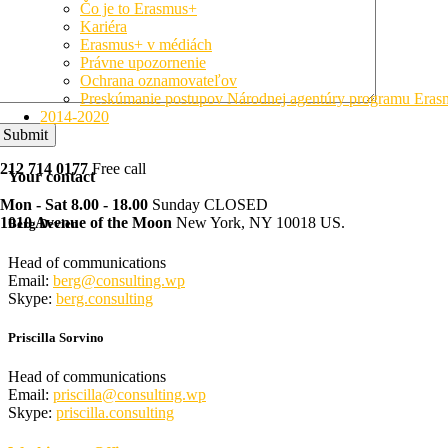
Čo je to Erasmus+
Kariéra
Erasmus+ v médiách
Právne upozornenie
Ochrana oznamovateľov
Preskúmanie postupov Národnej agentúry programu Era
2014-2020
Submit
212 714 0177
Free call
Your contact
Mon - Sat 8.00 - 18.00
Sunday CLOSED
1010 Avenue of the Moon
New York, NY 10018 US.
Berg Devien
Head of communications
Email:
berg@consulting.wp
Skype:
berg.consulting
Priscilla Sorvino
Head of communications
Email:
priscilla@consulting.wp
Skype:
priscilla.consulting