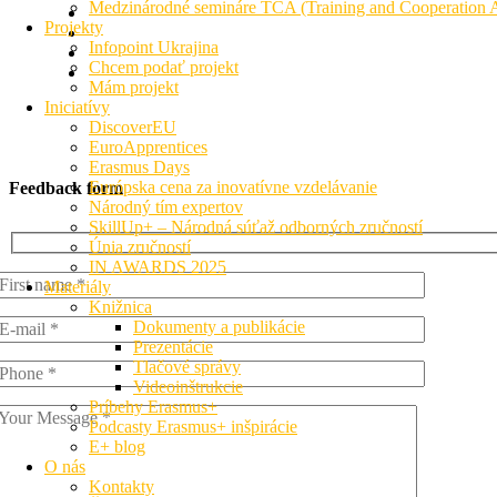
Medzinárodné semináre TCA (Training and Cooperation Ac
Projekty
Infopoint Ukrajina
Chcem podať projekt
Mám projekt
Iniciatívy
DiscoverEU
EuroApprentices
Erasmus Days
Európska cena za inovatívne vzdelávanie
Feedback form
Národný tím expertov
SkillUp+ – Národná súťaž odborných zručností
Únia zručností
IN AWARDS 2025
Materiály
Knižnica
Dokumenty a publikácie
Prezentácie
Tlačové správy
Videoinštrukcie
Príbehy Erasmus+
Podcasty Erasmus+ inšpirácie
E+ blog
O nás
Kontakty