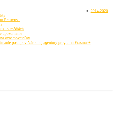
2014-2020
kty
 to Erasmus+
ra
us+ v médiách
e upozornenie
na oznamovateľov
úmanie postupov Národnej agentúry programu Erasmus+