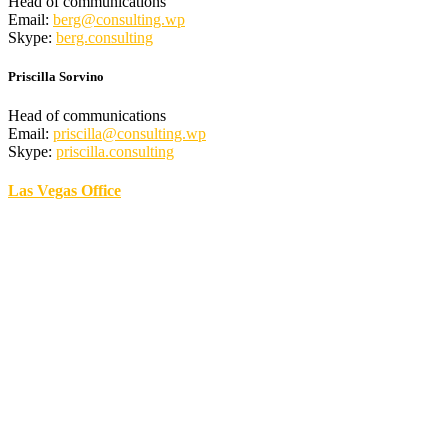
Head of communications
Email:
berg@consulting.wp
Skype:
berg.consulting
Priscilla Sorvino
Head of communications
Email:
priscilla@consulting.wp
Skype:
priscilla.consulting
Las Vegas Office