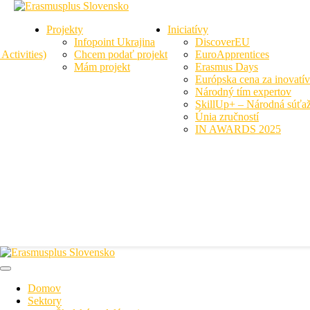
Projekty
Iniciatívy
Infopoint Ukrajina
DiscoverEU
ctivities)
Chcem podať projekt
EuroApprentices
Mám projekt
Erasmus Days
Európska cena za inovatí
Národný tím expertov
SkillUp+ – Národná súťaž
Únia zručností
New York Office
IN AWARDS 2025
Washington Office
Las Vegas Office
California Office
New York Office
Domov
Sektory