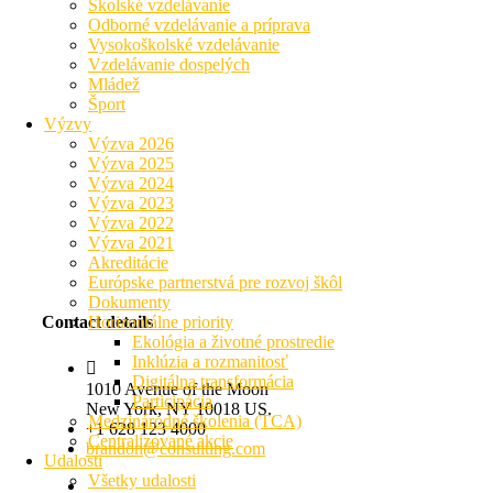
Školské vzdelávanie
Odborné vzdelávanie a príprava
Vysokoškolské vzdelávanie
Vzdelávanie dospelých
Mládež
Šport
Výzvy
Výzva 2026
Výzva 2025
Výzva 2024
Výzva 2023
Výzva 2022
Výzva 2021
Akreditácie
Európske partnerstvá pre rozvoj škôl
Dokumenty
Contact details
Horizontálne priority
Ekológia a životné prostredie
Inklúzia a rozmanitosť
Digitálna transformácia
1010 Avenue of the Moon
Participácia
New York, NY 10018 US.
Medzinárodné školenia (TCA)
+1 628 123 4000
Centralizované akcie
brandon@consulting.com
Udalosti
Všetky udalosti