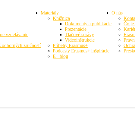
Materiály
O nás
Knižnica
Konta
Dokumenty a publikácie
Čo je
Prezentácie
Karié
vne vzdelávanie
Tlačové správy
Erasm
Videoinštrukcie
Právn
 odborných zručností
Príbehy Erasmus+
Ochra
Podcasty Erasmus+ inšpirácie
Presk
E+ blog