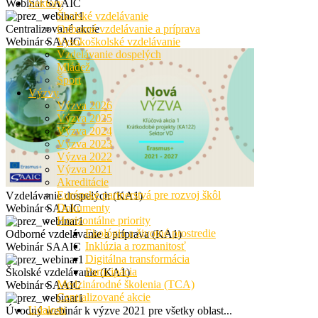
Webinár SAAIC
Sektory
Školské vzdelávanie
Centralizované akcie
Odborné vzdelávanie a príprava
Webinár SAAIC
Vysokoškolské vzdelávanie
Vzdelávanie dospelých
Mládež
Šport
Výzvy
Výzva 2026
Výzva 2025
Výzva 2024
Výzva 2023
Výzva 2022
Výzva 2021
Akreditácie
Európske partnerstvá pre rozvoj škôl
Vzdelávanie dospelých (KA1)
Dokumenty
Webinár SAAIC
Horizontálne priority
Ekológia a životné prostredie
Odborné vzdelávanie a príprava (KA1)
Inklúzia a rozmanitosť
Webinár SAAIC
Digitálna transformácia
Participácia
Školské vzdelávanie (KA1)
Medzinárodné školenia (TCA)
Webinár SAAIC
Centralizované akcie
Udalosti
Úvodný webinár k výzve 2021 pre všetky oblast...