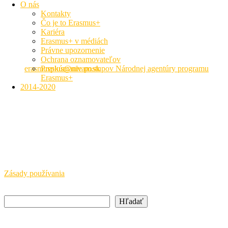
O nás
Kontakty
Čo je to Erasmus+
Národná agentúra ERASMUS+ pre oblasť mládeže a športu
Kariéra
Erasmus+ v médiách
Právne upozornenie
Hálova 6, 851 01 Bratislava
Ochrana oznamovateľov
+421 905 932 937
Preskúmanie postupov Národnej agentúry programu
erasmusplus@nivam.sk
Erasmus+
2014-2020
neformálne vzdelávanie
Právne upozornenie
SAAIC a NIVAM pôsobia s finančnou podporou Európskej
komisie a Ministerstva školstva, výskumu, vývoja a mládeže SR.
Európska komisia a MŠVVaM SR nepreberajú žiadnu
zodpovednosť za informácie uvedené na týchto stránkach.
Zásady používania
Hľadať
Hľadať
Newsletter