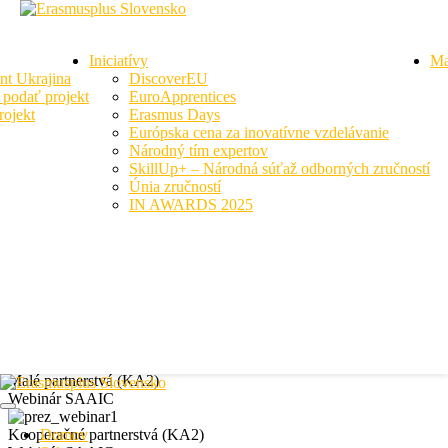
Iniciatívy
Ma
nt Ukrajina
DiscoverEU
podať projekt
EuroApprentices
ojekt
Erasmus Days
Európska cena za inovatívne vzdelávanie
Národný tím expertov
Úvod
Our work grid
SkillUp+ – Národná súťaž odborných zručností
Únia zručností
Our work grid
IN AWARDS 2025
Mládež (KA2)
Webinár IUVENTA
Mládež (KA1)
Webinár IUVENTA
Malé partnerstvá (KA2)
Webinár SAAIC
Kooperačné partnerstvá (KA2)
Domov