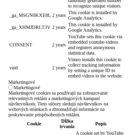
randomly generated number
to recognize unique visitors.
This cookie is installed by
_ga_MSGN0KXE8L
2 years
Google Analytics.
This cookie is installed by
_ga_XHMJDRLT3V
2 years
Google Analytics.
YouTube sets this cookie via
embedded youtube-videos
CONSENT
2 years
and registers anonymous
statistical data.
Vimeo installs this cookie to
collect tracking information
vuid
2 years
by setting a unique ID to
embed videos to the website.
Marketingové
Marketingové
Marketingové cookies sa používajú na zobrazovanie
relevantných reklám a marketingových kampaní
návštevníkom. Tieto súbory sledujú návštevníkov na
webových stránkach a zhromažďujú informácie na
poskytovanie prispôsobených reklám.
Dĺžka
Cookie
Popis
trvania
A cookie set by YouTube