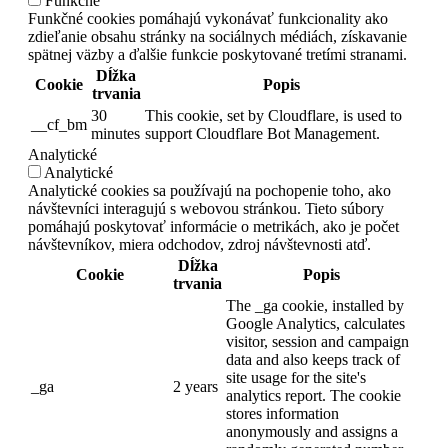
Funkčné
Funkčné cookies pomáhajú vykonávať funkcionality ako
zdieľanie obsahu stránky na sociálnych médiách, získavanie
spätnej väzby a ďalšie funkcie poskytované tretími stranami.
Dĺžka
Cookie
Popis
trvania
30
This cookie, set by Cloudflare, is used to
__cf_bm
minutes
support Cloudflare Bot Management.
Analytické
Analytické
Analytické cookies sa používajú na pochopenie toho, ako
návštevníci interagujú s webovou stránkou. Tieto súbory
pomáhajú poskytovať informácie o metrikách, ako je počet
návštevníkov, miera odchodov, zdroj návštevnosti atď.
Dĺžka
Cookie
Popis
trvania
The _ga cookie, installed by
Google Analytics, calculates
visitor, session and campaign
data and also keeps track of
site usage for the site's
_ga
2 years
analytics report. The cookie
stores information
anonymously and assigns a