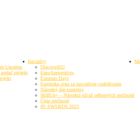
Úvod
VC Sidebars
VC Right Event Sidebar
VC Right Event Sidebar
Iniciatívy
Ma
nt Ukrajina
DiscoverEU
podať projekt
EuroApprentices
ojekt
Erasmus Days
Európska cena za inovatívne vzdelávanie
Národný tím expertov
SkillUp+ – Národná súťaž odborných zručností
Únia zručností
IN AWARDS 2025