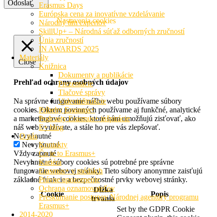
Odoslať
Erasmus Days
Európska cena za inovatívne vzdelávanie
© 2026 SAAIC
Nastavenia cookies
Národný tím expertov
SkillUp+ – Národná súťaž odborných zručností
Únia zručností
IN AWARDS 2025
Materiály
Close
Knižnica
Dokumenty a publikácie
Prehľad ochrany osobných údajov
Prezentácie
Tlačové správy
Videoinštrukcie
Na správne fungovanie nášho webu používame súbory
Príbehy Erasmus+
cookies. Okrem povinných používame aj funkčné, analytické
Podcasty Erasmus+ inšpirácie
a marketingové cookies, ktoré nám umožňujú zisťovať, ako
E+ blog
náš web využívate, a stále ho pre vás zlepšovať.
O nás
Nevyhnutné
Kontakty
Nevyhnutné
Čo je to Erasmus+
Vždy zapnuté
Kariéra
Nevyhnutné súbory cookies sú potrebné pre správne
Erasmus+ v médiách
fungovanie webovej stránky. Tieto súbory anonymne zaisťujú
Právne upozornenie
základné funkcie a bezpečnostné prvky webovej stránky.
Ochrana oznamovateľov
Dĺžka
Cookie
Popis
Preskúmanie postupov Národnej agentúry programu
trvania
Erasmus+
Set by the GDPR Cookie
2014-2020