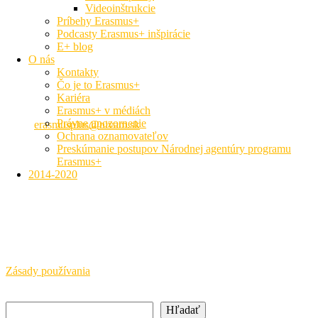
Formálne vzdelávanie
Videoinštrukcie
Príbehy Erasmus+
Podcasty Erasmus+ inšpirácie
E+ blog
O nás
Národná agentúra ERASMUS+ pre oblasť mládeže a športu
Kontakty
Čo je to Erasmus+
Kariéra
Hálova 6, 851 01 Bratislava
Erasmus+ v médiách
+421 905 932 937
Právne upozornenie
erasmusplus@nivam.sk
Ochrana oznamovateľov
Preskúmanie postupov Národnej agentúry programu
neformálne vzdelávanie
Erasmus+
2014-2020
Právne upozornenie
SAAIC a NIVAM pôsobia s finančnou podporou Európskej
komisie a Ministerstva školstva, výskumu, vývoja a mládeže SR.
Európska komisia a MŠVVaM SR nepreberajú žiadnu
zodpovednosť za informácie uvedené na týchto stránkach.
Zásady používania
Hľadať
Hľadať