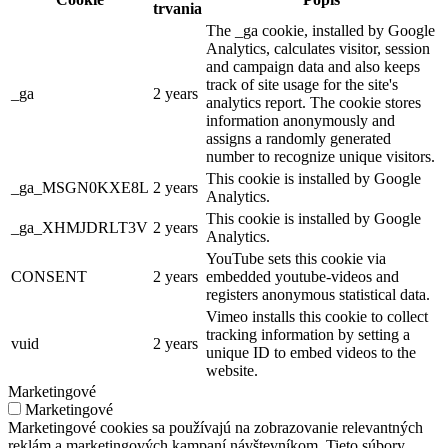
trvania
The _ga cookie, installed by Google
Analytics, calculates visitor, session
and campaign data and also keeps
track of site usage for the site's
_ga
2 years
analytics report. The cookie stores
information anonymously and
assigns a randomly generated
number to recognize unique visitors.
This cookie is installed by Google
_ga_MSGN0KXE8L
2 years
Analytics.
This cookie is installed by Google
_ga_XHMJDRLT3V
2 years
Analytics.
YouTube sets this cookie via
CONSENT
2 years
embedded youtube-videos and
registers anonymous statistical data.
Vimeo installs this cookie to collect
tracking information by setting a
vuid
2 years
unique ID to embed videos to the
website.
Marketingové
Marketingové
Marketingové cookies sa používajú na zobrazovanie relevantných
reklám a marketingových kampaní návštevníkom. Tieto súbory