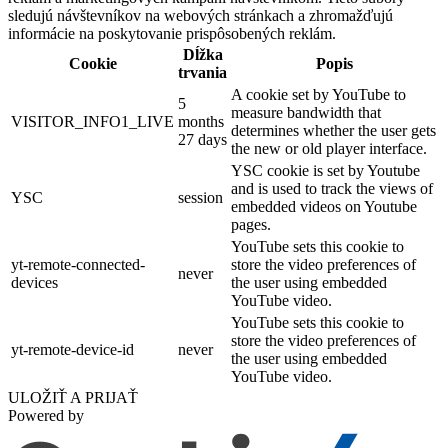
sledujú návštevníkov na webových stránkach a zhromažďujú
informácie na poskytovanie prispôsobených reklám.
Dĺžka
Cookie
Popis
trvania
A cookie set by YouTube to
5
measure bandwidth that
VISITOR_INFO1_LIVE
months
determines whether the user gets
27 days
the new or old player interface.
YSC cookie is set by Youtube
and is used to track the views of
YSC
session
embedded videos on Youtube
pages.
YouTube sets this cookie to
yt-remote-connected-
store the video preferences of
never
devices
the user using embedded
YouTube video.
YouTube sets this cookie to
store the video preferences of
yt-remote-device-id
never
the user using embedded
YouTube video.
ULOŽIŤ A PRIJAŤ
Powered by