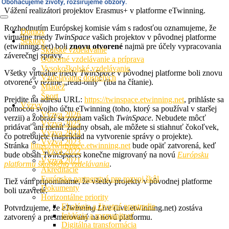
Vážení realizátori projektov Erasmus+ v platforme eTwinning.
Rozhodnutím Európskej komisie vám s radosťou oznamujeme, že
Domov
virtuálne triedy
TwinSpace
vašich projektov v pôvodnej platforme
Sektory
(etwinning.net) boli
znovu otvorené
najmä pre účely vypracovania
Školské vzdelávanie
záverečnej správy.
Odborné vzdelávanie a príprava
Vysokoškolské vzdelávanie
Všetky virtuálne triedy
TwinSpace
v pôvodnej platforme boli znovu
Vzdelávanie dospelých
otvorené v režime „read-only“ (iba na čítanie).
Mládež
Šport
Prejdite na adresu URL:
https://twinspace.etwinning.net
, prihláste sa
Výzvy
pomocou svojho účtu eTwinning (toho, ktorý sa používal v staršej
Výzva 2026
verzii) a zobrazí sa zoznam vašich
TwinSpace
. Nebudete môcť
Výzva 2025
pridávať ani meniť žiadny obsah, ale môžete si stiahnuť čokoľvek,
Výzva 2024
čo potrebujete (napríklad na vytvorenie správy o projekte).
Výzva 2023
Stránka
https://twinspace.etwinning.net
bude opäť zatvorená, keď
Výzva 2022
bude obsah
TwinSpaces
konečne migrovaný na novú
Európsku
Výzva 2021
platformu školského vzdelávania
.
Akreditácie
Európske partnerstvá pre rozvoj škôl
Tiež vám pripomíname, že všetky projekty v pôvodnej platforme
Dokumenty
boli uzavreté.
Horizontálne priority
Ekológia a životné prostredie
Potvrdzujeme, že
eTwinning Live
(live.etwinning.net) zostáva
Inklúzia a rozmanitosť
zatvorený a presmerovaný na novú platformu.
Digitálna transformácia