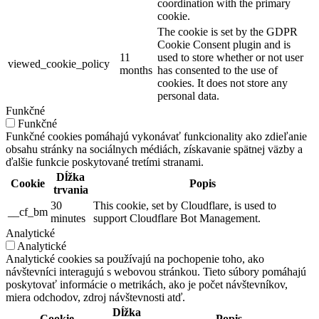
coordination with the primary
cookie.
The cookie is set by the GDPR
Cookie Consent plugin and is
11
used to store whether or not user
viewed_cookie_policy
months
has consented to the use of
cookies. It does not store any
personal data.
Funkčné
Funkčné
Funkčné cookies pomáhajú vykonávať funkcionality ako zdieľanie
obsahu stránky na sociálnych médiách, získavanie spätnej väzby a
ďalšie funkcie poskytované tretími stranami.
Dĺžka
Cookie
Popis
trvania
30
This cookie, set by Cloudflare, is used to
__cf_bm
minutes
support Cloudflare Bot Management.
Analytické
Analytické
Analytické cookies sa používajú na pochopenie toho, ako
návštevníci interagujú s webovou stránkou. Tieto súbory pomáhajú
poskytovať informácie o metrikách, ako je počet návštevníkov,
miera odchodov, zdroj návštevnosti atď.
Dĺžka
Cookie
Popis