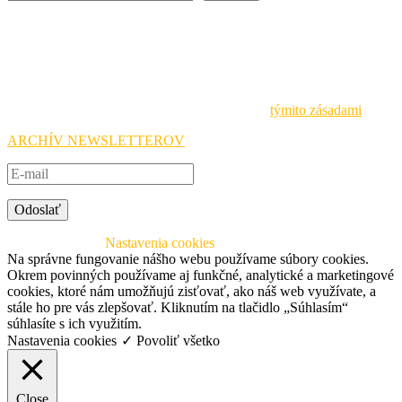
Newsletter
Buďte vždy v obraze o aktuálnych podujatiach a iniciatívach
Národnej agentúry Erasmus+ a prihláste sa na odber noviniek.
Pri spracovávaní osobných údajov sa riadime
týmito zásadami
.
ARCHÍV NEWSLETTEROV
Odoslať
© 2026 SAAIC
Nastavenia cookies
Na správne fungovanie nášho webu používame súbory cookies.
Okrem povinných používame aj funkčné, analytické a marketingové
cookies, ktoré nám umožňujú zisťovať, ako náš web využívate, a
stále ho pre vás zlepšovať. Kliknutím na tlačidlo „Súhlasím“
súhlasíte s ich využitím.
Nastavenia cookies
✓ Povoliť všetko
Close