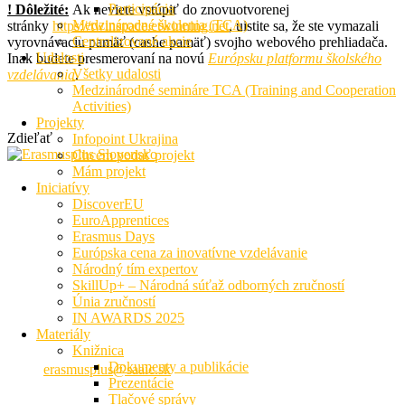
Participácia
! Dôležité:
Ak neviete vstúpiť do znovuotvorenej
Medzinárodné školenia (TCA)
stránky
https://twinspace.etwinning.net
, uistite sa, že ste vymazali
Centralizované akcie
vyrovnávaciu pamäť (cashe pamäť) svojho webového prehliadača.
Udalosti
Inak budete presmerovaní na novú
Európsku platformu školského
Všetky udalosti
vzdelávania
.
Medzinárodné semináre TCA (Training and Cooperation
Activities)
Projekty
Zdieľať
Infopoint Ukrajina
Chcem podať projekt
Mám projekt
Iniciatívy
DiscoverEU
EuroApprentices
Erasmus Days
Európska cena za inovatívne vzdelávanie
Národný tím expertov
Národná agentúra programu Erasmus+ pre vzdelávanie a
SkillUp+ – Národná súťaž odborných zručností
odbornú prípravu
Únia zručností
IN AWARDS 2025
Materiály
Križkova 9, 81104 Bratislava
Knižnica
+421 2 209 222 01
Dokumenty a publikácie
erasmusplus@saaic.sk
Prezentácie
Tlačové správy