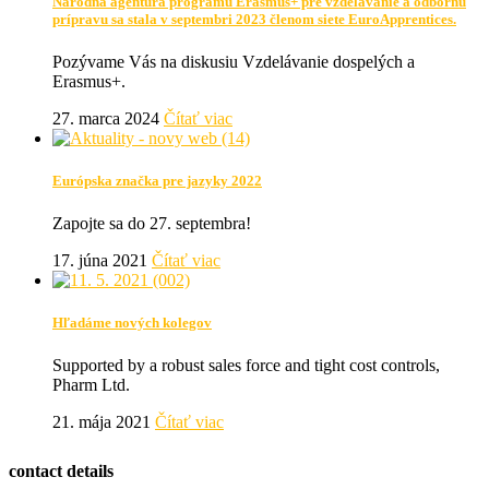
Národná agentúra programu Erasmus+ pre vzdelávanie a odbornú
prípravu sa stala v septembri 2023 členom siete EuroApprentices.
Pozývame Vás na diskusiu Vzdelávanie dospelých a
Erasmus+.
27. marca 2024
Čítať viac
Európska značka pre jazyky 2022
Zapojte sa do 27. septembra!
17. júna 2021
Čítať viac
Hľadáme nových kolegov
Supported by a robust sales force and tight cost controls,
Pharm Ltd.
21. mája 2021
Čítať viac
contact details