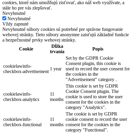
cookies, ktoré nám umožňujú zisťovať, ako náš web využívate, a
stále ho pre vás zlepšovať.
Nevyhnutné
Nevyhnutné
Vždy zapnuté
Nevyhnutné súbory cookies sú potrebné pre správne fungovanie
webovej stránky. Tieto súbory anonymne zaisťujú základné funkcie
a bezpečnostné prvky webovej stránky.
Dĺžka
Cookie
Popis
trvania
Set by the GDPR Cookie
Consent plugin, this cookie is
cookielawinfo-
1 year
used to record the user consent for
checkbox-advertisement
the cookies in the
"Advertisement" category .
This cookie is set by GDPR
Cookie Consent plugin. The
cookielawinfo-
11
cookie is used to store the user
checkbox-analytics
months
consent for the cookies in the
category "Analytics".
The cookie is set by GDPR
cookielawinfo-
11
cookie consent to record the user
checkbox-functional
months
consent for the cookies in the
category "Functional".