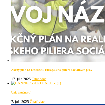
Akčný plán na realizáciu Európskeho piliera sociálnych práv
17. júla 2025
Čítať viac
Únia zručností
7. júla 2025
Čítať viac