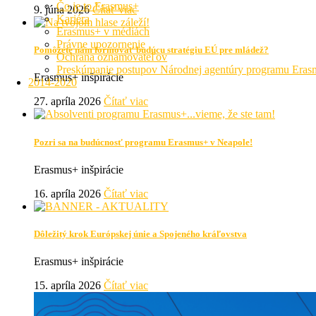
Čo je to Erasmus+
9. júna 2026
Čítať viac
Kariéra
Erasmus+ v médiách
Právne upozornenie
Pomôžete nám formovať budúcu stratégiu EÚ pre mládež?
Ochrana oznamovateľov
Preskúmanie postupov Národnej agentúry programu Era
Erasmus+ inšpirácie
2014-2020
27. apríla 2026
Čítať viac
Pozri sa na budúcnosť programu Erasmus+ v Neapole!
Erasmus+ inšpirácie
16. apríla 2026
Čítať viac
Dôležitý krok Európskej únie a Spojeného kráľovstva
Erasmus+ inšpirácie
15. apríla 2026
Čítať viac