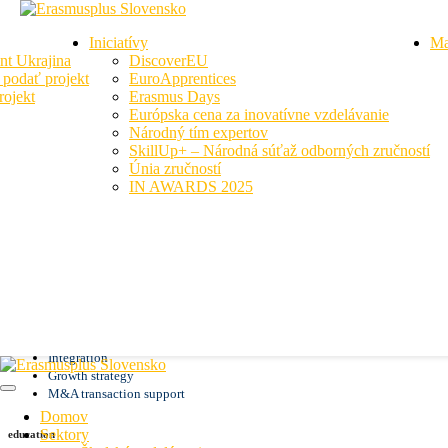
Iniciatívy
Ma
nt Ukrajina
DiscoverEU
podať projekt
EuroApprentices
ojekt
Erasmus Days
Európska cena za inovatívne vzdelávanie
Národný tím expertov
SkillUp+ – Národná súťaž odborných zručností
Úvod
Staff
Ashley Hardy
Únia zručností
IN AWARDS 2025
Ashley Hardy
VP Sales and Marketing
areas of expertise
Business transformation
Restructuring and turnaround
Integration
Growth strategy
M&A transaction support
Domov
Sektory
education