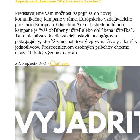
Zapojte sa do kampane “My Favourite Teacher”
Predstavujeme vám možnosť zapojiť sa do novej
komunikačnej kampane v rámci Európskeho vzdelávacieho
priestoru (European Education Area). Ústrednou témou
kampane je “váš obľúbený učiteľ alebo obľúbená učiteľka”.
Táto iniciatíva si kladie za cieľ osláviť pedagógov a
pedagogičky, ktorí/é zanechali trvalý vplyv na životy a kariéry
jednotlivcov. Prostredníctvom osobných príbehov chceme
ukázať hlboký význam a dosah
22. augusta 2025
Čítať viac