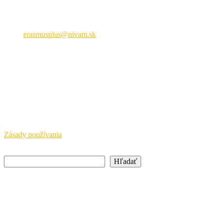
Hálova 6, 851 01 Bratislava
+421 905 932 937
erasmusplus@nivam.sk
neformálne vzdelávanie
Právne upozornenie
SAAIC a NIVAM pôsobia s finančnou podporou Európskej
komisie a Ministerstva školstva, výskumu, vývoja a mládeže SR.
Európska komisia a MŠVVaM SR nepreberajú žiadnu
zodpovednosť za informácie uvedené na týchto stránkach.
Zásady používania
Hľadať
Hľadať
Newsletter
Buďte vždy v obraze o aktuálnych podujatiach a iniciatívach
Národnej agentúry Erasmus+ a prihláste sa na odber noviniek.