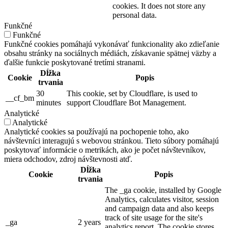
cookies. It does not store any
personal data.
Funkčné
Funkčné
Funkčné cookies pomáhajú vykonávať funkcionality ako zdieľanie
obsahu stránky na sociálnych médiách, získavanie spätnej väzby a
ďalšie funkcie poskytované tretími stranami.
Dĺžka
Cookie
Popis
trvania
30
This cookie, set by Cloudflare, is used to
__cf_bm
minutes
support Cloudflare Bot Management.
Analytické
Analytické
Analytické cookies sa používajú na pochopenie toho, ako
návštevníci interagujú s webovou stránkou. Tieto súbory pomáhajú
poskytovať informácie o metrikách, ako je počet návštevníkov,
miera odchodov, zdroj návštevnosti atď.
Dĺžka
Cookie
Popis
trvania
The _ga cookie, installed by Google
Analytics, calculates visitor, session
and campaign data and also keeps
track of site usage for the site's
_ga
2 years
analytics report. The cookie stores