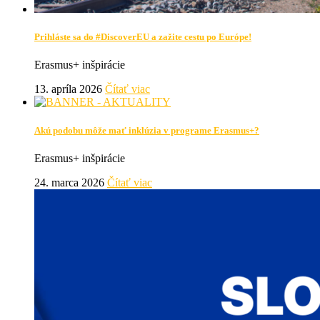
Prihláste sa do #DiscoverEU a zažite cestu po Európe!
Erasmus+ inšpirácie
13. apríla 2026
Čítať viac
Akú podobu môže mať inklúzia v programe Erasmus+?
Erasmus+ inšpirácie
24. marca 2026
Čítať viac