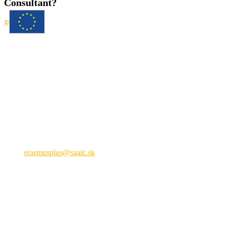
Consultant?
get a quote
Národná agentúra programu Erasmus+ pre vzdelávanie a
odbornú prípravu
Križkova 9, 81104 Bratislava
+421 2 209 222 01
erasmusplus@saaic.sk
Formálne vzdelávanie
Národná agentúra ERASMUS+ pre oblasť mládeže a športu