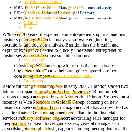
Školské vzdelávanie
Odborné vzdelávanie a príprava
MBA, Rotterdam School of Management, Erasmus University
Vysokoškolské vzdelávanie
BS, engineering, Technical University of Denmark
Vzdelávanie dospelých
MBA, Rotterdam School of Management, Erasmus University
Mládež
Šport
Výzvy
With over 20 years of experience in entrepreneurship, management,
Výzva 2026
business planning, financial analysis, software engineering,
Výzva 2025
operations, and decision analysis, Brandon has the breadth and
Výzva 2024
depth of experience needed to quickly understand entrepreneurs’
Výzva 2023
businesses and craft the most suitable solutions.
Výzva 2022
Výzva 2021
Consulting WP comes up with results that are actually
Akreditácie
implementable. That is their strength compared to other
Európske partnerstvá pre rozvoj škôl
consulting companies.
Dokumenty
Before founding Consulting WP in early 2001, Brandon started two
Horizontálne priority
Internet companies in Silicon Valley. Previously, Brandon held
Ekológia a životné prostredie
various management positions in New York at Simon Brothers, most
Inklúzia a rozmanitosť
recently as Vice President in Goldhill Group, focusing on new
Digitálna transformácia
business development and risk management. He has also worked as
Participácia
a senior financial risk management consultant to the financial
Medzinárodné školenia (TCA)
services industry; software engineer; advertising sales manager for
Centralizované akcie
the popular Caribbean travel guide series; general manager of an
Udalosti
advertising and graphic design agency; and engineering intern at the
Všetky udalosti