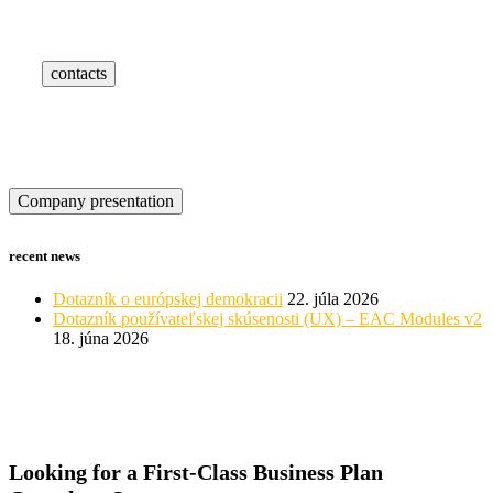
Contact us at the Consulting WP office nearest to you or submit a
business inquiry online.
contacts
Company presentation
recent news
Dotazník o európskej demokracii
22. júla 2026
Dotazník používateľskej skúsenosti (UX) – EAC Modules v2
18. júna 2026
Looking for a First-Class Business Plan