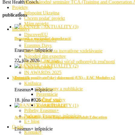
Best Health Coach.
Medzinárodné semináre TCA (Training and Cooperation Ac
Projekty
Infopoint Ukrajina
publications
Chcem podať projekt
Mám projekt
Iniciatívy
DiscoverEU
Dotazník o európskej demokracii
EuroApprentices
Erasmus Days
Erasmus+ inšpirácie
Európska cena za inovatívne vzdelávanie
Národný tím expertov
22. júla 2026
Čítať viac
SkillUp+ – Národná súťaž odborných zručností
Únia zručností
IN AWARDS 2025
Materiály
Dotazník používateľskej skúsenosti (UX) – EAC Modules v2
Knižnica
Dokumenty a publikácie
Erasmus+ inšpirácie
Prezentácie
Tlačové správy
18. júna 2026
Čítať viac
Videoinštrukcie
Príbehy Erasmus+
Podcasty Erasmus+ inšpirácie
Active Mobility: Civic Engagement in Adult Education
E+ blog
O nás
Erasmus+ inšpirácie
Kontakty