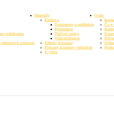
Materiály
O nás
Knižnica
Konta
Dokumenty a publikácie
Čo je
Prezentácie
Karié
vne vzdelávanie
Tlačové správy
Erasm
Videoinštrukcie
Právn
 odborných zručností
Príbehy Erasmus+
Ochra
Podcasty Erasmus+ inšpirácie
Presk
E+ blog