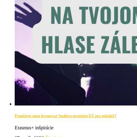
Pomôžete nám formovať budúcu stratégiu EÚ pre mládež?
Erasmus+ inšpirácie