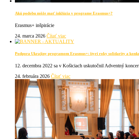
Akú podobu môže mať inklúzia v programe Erasmus+?
Erasmus+ inšpirácie
24. marca 2026
Čítať viac
Podpora Ukrajiny programom Erasmus+: štyri roky solidarity a konk
12. decembra 2022 sa v Košiciach uskutočnil Adventný koncert
24. februára 2026
Čítať viac