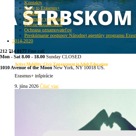
Kontakty
Čo je to Erasmus+
Kariéra
Erasmus+ v médiách
Právne upozornenie
Ochrana oznamovateľov
Preskúmanie postupov Národnej agentúry programu Era
2014-2020
212 714 0177
Free call
Mon - Sat 8.00 - 18.00
Sunday CLOSED
Active Mobility: Civic Engagement in Adult Education
1010 Avenue of the Moon
New York, NY 10018 US.
Erasmus+ inšpirácie
9. júna 2026
Čítať viac