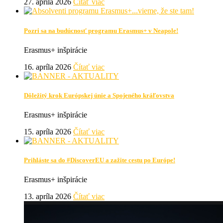
27. apríla 2026
Čítať viac
Pozri sa na budúcnosť programu Erasmus+ v Neapole!
Erasmus+ inšpirácie
16. apríla 2026
Čítať viac
Dôležitý krok Európskej únie a Spojeného kráľovstva
Erasmus+ inšpirácie
15. apríla 2026
Čítať viac
Prihláste sa do #DiscoverEU a zažite cestu po Európe!
Erasmus+ inšpirácie
13. apríla 2026
Čítať viac