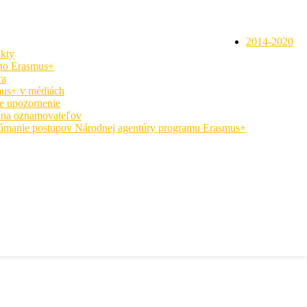
2014-2020
kty
 to Erasmus+
ra
us+ v médiách
e upozornenie
na oznamovateľov
úmanie postupov Národnej agentúry programu Erasmus+