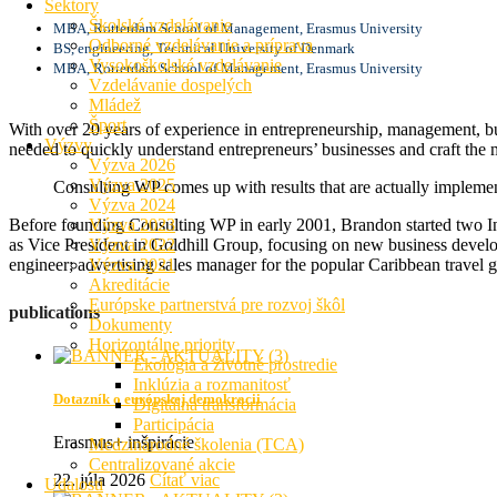
Sektory
Školské vzdelávanie
MBA, Rotterdam School of Management, Erasmus University
Odborné vzdelávanie a príprava
BS, engineering, Technical University of Denmark
Vysokoškolské vzdelávanie
MBA, Rotterdam School of Management, Erasmus University
Vzdelávanie dospelých
Mládež
Šport
With over 20 years of experience in entrepreneurship, management, bus
Výzvy
needed to quickly understand entrepreneurs’ businesses and craft the m
Výzva 2026
Výzva 2025
Consulting WP comes up with results that are actually implemen
Výzva 2024
Before founding Consulting WP in early 2001, Brandon started two In
Výzva 2023
as Vice President in Goldhill Group, focusing on new business develo
Výzva 2022
engineer; advertising sales manager for the popular Caribbean travel 
Výzva 2021
Akreditácie
Európske partnerstvá pre rozvoj škôl
publications
Dokumenty
Horizontálne priority
Ekológia a životné prostredie
Inklúzia a rozmanitosť
Dotazník o európskej demokracii
Digitálna transformácia
Participácia
Erasmus+ inšpirácie
Medzinárodné školenia (TCA)
Centralizované akcie
22. júla 2026
Čítať viac
Udalosti