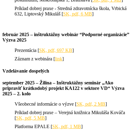
Príklad dobrej praxe - Stredná zdravotnícka škola, Vrbická
632, Liptovský Mikuláš [
SK, pdf, 6 MB
]
február 2025 – inštruktážny webinár “Podporné organizácie”
Výzva 2025
Prezentácia [
SK, pdf, 697 KB
]
Záznam z webinára [
link
]
Vzdelávanie dospelých
september 2025 – Žilina – Inštruktážny seminár „Ako
pripraviť krátkodobý projekt KA122 v sektore VD“ Výzva
2025 – 2. kolo
Všeobecné informácie o výzve [
SK, pdf, 2 MB
]
Príklad dobrej praxe – Verejná knižnica Mikuláša Kováča
[
SK, pdf, 5 MB
]
Platforma EPALE [
SK, pdf, 1 MB
]