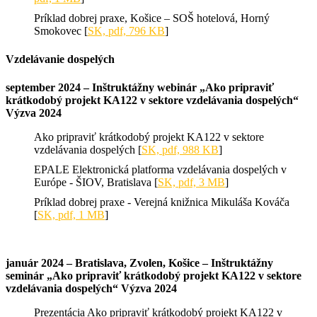
Príklad dobrej praxe, Košice – SOŠ hotelová, Horný
Smokovec [
SK, pdf, 796 KB
]
Vzdelávanie dospelých
september 2024 – Inštruktážny webinár „Ako pripraviť
krátkodobý projekt KA122 v sektore vzdelávania dospelých“
Výzva 2024
Ako pripraviť krátkodobý projekt KA122 v sektore
vzdelávania dospelých [
SK, pdf, 988 KB
]
EPALE Elektronická platforma vzdelávania dospelých v
Európe - ŠIOV, Bratislava [
SK, pdf, 3 MB
]
Príklad dobrej praxe - Verejná knižnica Mikuláša Kováča
[
SK, pdf, 1 MB
]
január 2024 – Bratislava, Zvolen, Košice – Inštruktážny
seminár „Ako pripraviť krátkodobý projekt KA122 v sektore
vzdelávania dospelých“ Výzva 2024
Prezentácia Ako pripraviť krátkodobý projekt KA122 v