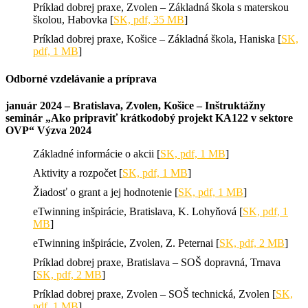
Príklad dobrej praxe, Zvolen – Základná škola s materskou
školou, Habovka [
SK, pdf, 35 MB
]
Príklad dobrej praxe, Košice – Základná škola, Haniska [
SK,
pdf, 1 MB
]
Odborné vzdelávanie a príprava
január 2024 – Bratislava, Zvolen, Košice – Inštruktážny
seminár „Ako pripraviť krátkodobý projekt KA122 v sektore
OVP“ Výzva 2024
Základné informácie o akcii [
SK, pdf, 1 MB
]
Aktivity a rozpočet [
SK, pdf, 1 MB
]
Žiadosť o grant a jej hodnotenie [
SK, pdf, 1 MB
]
eTwinning inšpirácie, Bratislava, K. Lohyňová [
SK, pdf, 1
MB
]
eTwinning inšpirácie, Zvolen, Z. Peternai [
SK, pdf, 2 MB
]
Príklad dobrej praxe, Bratislava – SOŠ dopravná, Trnava
[
SK, pdf, 2 MB
]
Príklad dobrej praxe, Zvolen – SOŠ technická, Zvolen [
SK,
pdf, 1 MB
]