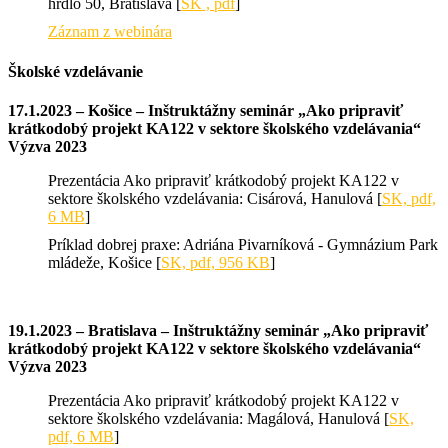
hrdlo 50, Bratislava [
SK , pdf
]
Záznam z webinára
Školské vzdelávanie
17.1.2023 – Košice – Inštruktážny seminár „Ako pripraviť
krátkodobý projekt KA122 v sektore školského vzdelávania“
Výzva 2023
Prezentácia Ako pripraviť krátkodobý projekt KA122 v
sektore školského vzdelávania: Cisárová, Hanulová [
SK, pdf,
6 MB
]
Príklad dobrej praxe: Adriána Pivarníková - Gymnázium Park
mládeže, Košice [
SK, pdf, 956 KB
]
19.1.2023 – Bratislava – Inštruktážny seminár „Ako pripraviť
krátkodobý projekt KA122 v sektore školského vzdelávania“
Výzva 2023
Prezentácia Ako pripraviť krátkodobý projekt KA122 v
sektore školského vzdelávania: Magálová, Hanulová [
SK,
pdf, 6 MB
]