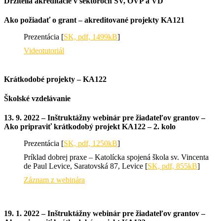
Držitelia akreditácie v sektoroch ŠV, OVP a VD
Ako požiadať o grant – akreditované projekty KA121
Prezentácia [
SK, pdf, 1499kB
]
Videotutoriál
Krátkodobé projekty – KA122
Školské vzdelávanie
13. 9. 2022 – Inštruktážny webinár pre žiadateľov grantov –
Ako pripraviť krátkodobý projekt KA122 – 2. kolo
Prezentácia [
SK, pdf, 1250kB
]
Príklad dobrej praxe – Katolícka spojená škola sv. Vincenta
de Paul Levice, Saratovská 87, Levice [
SK, pdf, 855kB
]
Záznam z webinára
19. 1. 2022 – Inštruktážny webinár pre žiadateľov grantov –