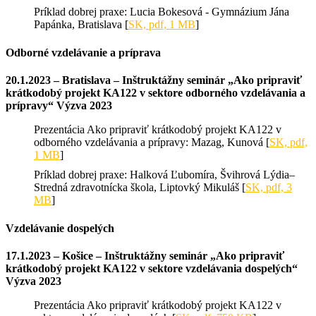
Príklad dobrej praxe: Lucia Bokesová - Gymnázium Jána
Papánka, Bratislava [
SK, pdf, 1 MB
]
Odborné vzdelávanie a príprava
20.1.2023 – Bratislava – Inštruktážny seminár „Ako pripraviť
krátkodobý projekt KA122 v sektore odborného vzdelávania a
prípravy“ Výzva 2023
Prezentácia Ako pripraviť krátkodobý projekt KA122 v
odborného vzdelávania a prípravy: Mazag, Kunová [
SK, pdf,
1 MB
]
Príklad dobrej praxe: Halková Ľubomíra, Švihrová Lýdia–
Stredná zdravotnícka škola, Liptovký Mikuláš [
SK, pdf, 3
MB
]
Vzdelávanie dospelých
17.1.2023 – Košice – Inštruktážny seminár „Ako pripraviť
krátkodobý projekt KA122 v sektore vzdelávania dospelých“
Výzva 2023
Prezentácia Ako pripraviť krátkodobý projekt KA122 v