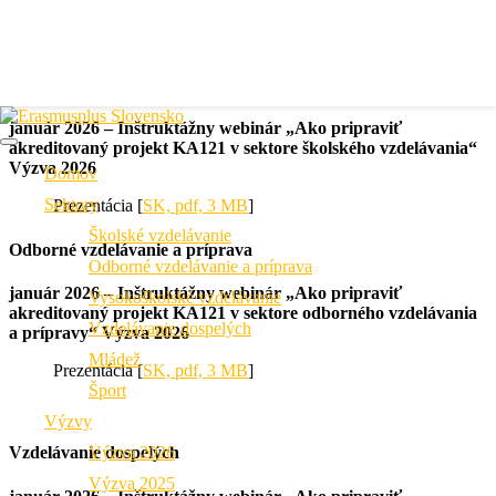
Akreditované projekty – KA121
Školské vzdelávanie
január 2026 – Inštruktážny webinár „Ako pripraviť
akreditovaný projekt KA121 v sektore školského vzdelávania“
Výzva 2026
Domov
Sektory
Prezentácia [
SK, pdf, 3 MB
]
Školské vzdelávanie
Odborné vzdelávanie a príprava
Odborné vzdelávanie a príprava
január 2026 – Inštruktážny webinár „Ako pripraviť
Vysokoškolské vzdelávanie
akreditovaný projekt KA121 v sektore odborného vzdelávania
Vzdelávanie dospelých
a prípravy“ Výzva 2026
Mládež
Prezentácia [
SK, pdf, 3 MB
]
Šport
Výzvy
Výzva 2026
Vzdelávanie dospelých
Výzva 2025