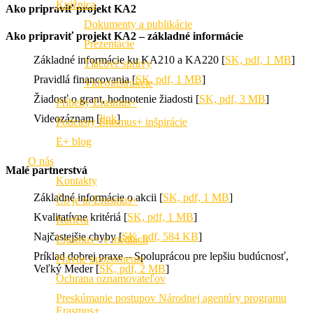
Knižnica
Ako pripraviť projekt KA2
Dokumenty a publikácie
Ako pripraviť projekt KA2 – základné informácie
Prezentácie
Základné informácie ku KA210 a KA220 [
SK, pdf, 1 MB
]
Tlačové správy
Pravidlá financovania [
SK, pdf, 1 MB
]
Videoinštrukcie
Žiadosť o grant, hodnotenie žiadosti [
SK, pdf, 3 MB
]
Príbehy Erasmus+
Videozáznam [
link
]
Podcasty Erasmus+ inšpirácie
E+ blog
O nás
Malé partnerstvá
Kontakty
Základné informácie o akcii [
SK, pdf, 1 MB
]
Čo je to Erasmus+
Kvalitatívne kritériá [
SK, pdf, 1 MB
]
Kariéra
Najčastejšie chyby [
SK, pdf, 584 KB
]
Erasmus+ v médiách
Príklad dobrej praxe – Spoluprácou pre lepšiu budúcnosť,
Právne upozornenie
Veľký Meder [
SK, pdf, 2 MB
]
Ochrana oznamovateľov
Preskúmanie postupov Národnej agentúry programu
Erasmus+