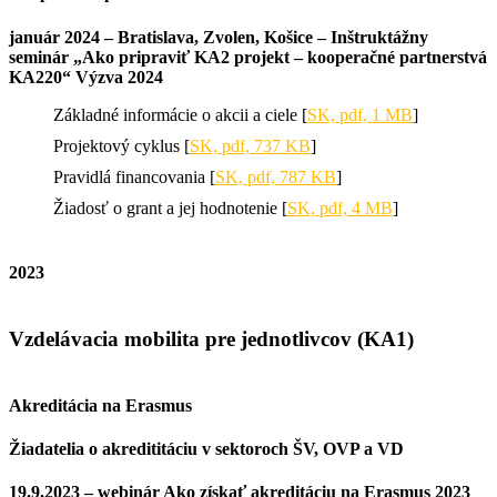
január 2024 – Bratislava, Zvolen, Košice – Inštruktážny
seminár „Ako pripraviť KA2 projekt – kooperačné partnerstvá
KA220“ Výzva 2024
Základné informácie o akcii a ciele [
SK, pdf, 1 MB
]
Projektový cyklus [
SK, pdf, 737 KB
]
Pravidlá financovania [
SK, pdf, 787 KB
]
Žiadosť o grant a jej hodnotenie [
SK, pdf, 4 MB
]
2023
Vzdelávacia mobilita pre jednotlivcov (KA1)
Akreditácia na Erasmus
Žiadatelia o akredititáciu v sektoroch ŠV, OVP a VD
19.9.2023 – webinár Ako získať akreditáciu na Erasmus 2023