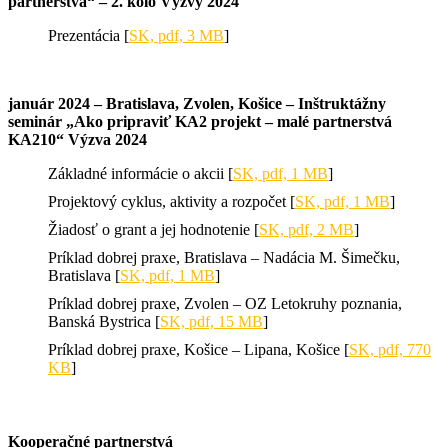
partnerstvá“ – 2. kolo Výzvy 2024
Prezentácia [
SK, pdf, 3 MB
]
január 2024 – Bratislava, Zvolen, Košice – Inštruktážny
seminár „Ako pripraviť KA2 projekt – malé partnerstvá
KA210“ Výzva 2024
Základné informácie o akcii [
SK, pdf, 1 MB
]
Projektový cyklus, aktivity a rozpočet [
SK, pdf, 1 MB
]
Žiadosť o grant a jej hodnotenie [
SK, pdf, 2 MB
]
Príklad dobrej praxe, Bratislava – Nadácia M. Šimečku,
Bratislava [
SK, pdf, 1 MB
]
Príklad dobrej praxe, Zvolen – OZ Letokruhy poznania,
Banská Bystrica [
SK, pdf, 15 MB
]
Príklad dobrej praxe, Košice – Lipana, Košice [
SK, pdf, 770
KB
]
Kooperačné partnerstvá