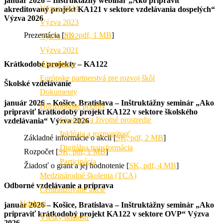
január 2026 – Inštruktážny webinár „Ako pripraviť
Výzva 2024
akreditovaný projekt KA121 v sektore vzdelávania dospelých“
Výzva 2026
Výzva 2023
Prezentácia [
SK, pdf, 1 MB
]
Výzva 2022
Výzva 2021
Krátkodobé projekty – KA122
Akreditácie
Európske partnerstvá pre rozvoj škôl
Školské vzdelávanie
Dokumenty
január 2026 – Košice, Bratislava – Inštruktážny seminár „Ako
Horizontálne priority
pripraviť krátkodobý projekt KA122 v sektore školského
Ekológia a životné prostredie
vzdelávania“ Výzva 2026
Inklúzia a rozmanitosť
Základné informácie o akcii [
SK, pdf, 2 MB
]
Digitálna transformácia
Rozpočet [
SK, pdf, 1 MB
]
Participácia
Žiadosť o grant a jej hodnotenie [
SK, pdf, 4 MB
]
Medzinárodné školenia (TCA)
Odborné vzdelávanie a príprava
Centralizované akcie
Udalosti
január 2026 – Košice, Bratislava – Inštruktážny seminár „Ako
pripraviť krátkodobý projekt KA122 v sektore OVP“ Výzva
Všetky udalosti
2026