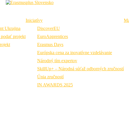
Iniciatívy
Ma
nt Ukrajina
DiscoverEU
podať projekt
EuroApprentices
ojekt
Erasmus Days
Úvod
Výzvy
Prezentácie zo seminárov / webinárov k
podávaniu žiadostí
Európska cena za inovatívne vzdelávanie
Národný tím expertov
Prezentácie zo seminárov /
SkillUp+ – Národná súťaž odborných zručností
webinárov k podávaniu
Únia zručností
žiadostí
IN AWARDS 2025
2026
Vzdelávacia mobilita pre jednotlivcov (KA1)