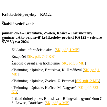
Krátkodobé projekty – KA122
Školské vzdelávanie
január 2024 – Bratislava, Zvolen, Košice – Inštruktážny
seminár „Ako pripraviť krátkodobý projekt KA122 v sektore
ŠV“ Výzva 2024
Základné informácie o akcii [
SK, pdf, 1 MB
]
Rozpočet [
SK, pdf, 747 KB
]
Žiadosť o grant a jej hodnotenie [
SK, pdf, 3 MB
]
eTwinning inšpirácie, Bratislava, K. Hrbáňová [
SK, pdf, 1
MB
]
eTwinning inšpirácie, Zvolen, Z. Peternai [
SK, pdf, 2 MB
]
eTwinning inšpirácie, Košice, M. Nagyová [
SK, pdf, 733
KB
]
Príklad dobrej praxe, Bratislava – Bilingválne gymnázium C.
S. Lewisa, Bratislava [
SK, pdf, 4 MB
]