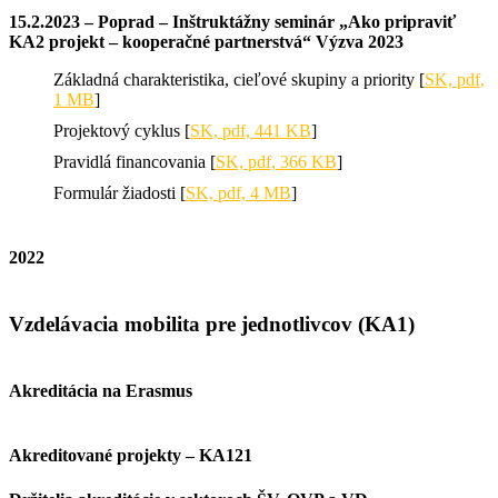
15.2.2023 – Poprad – Inštruktážny seminár „Ako pripraviť
KA2 projekt – kooperačné partnerstvá“ Výzva 2023
Základná charakteristika, cieľové skupiny a priority [
SK, pdf,
1 MB
]
Projektový cyklus [
SK, pdf, 441 KB
]
Pravidlá financovania [
SK, pdf, 366 KB
]
Formulár žiadosti [
SK, pdf, 4 MB
]
2022
Vzdelávacia mobilita pre jednotlivcov (KA1)
Akreditácia na Erasmus
Akreditované projekty – KA121