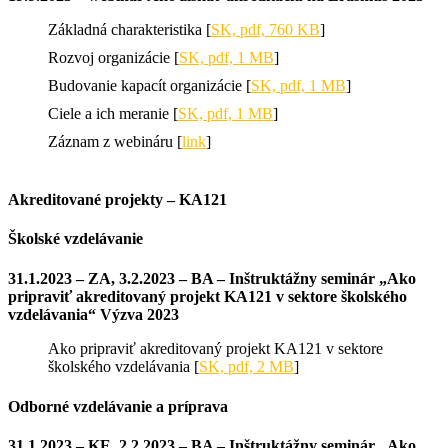
Základná charakteristika [
SK, pdf, 760 KB
]
Rozvoj organizácie [
SK, pdf, 1 MB
]
Budovanie kapacít organizácie [
SK, pdf, 1 MB
]
Ciele a ich meranie [
SK, pdf, 1 MB
]
Záznam z webináru [
link
]
Akreditované projekty – KA121
Školské vzdelávanie
31.1.2023 – ZA, 3.2.2023 – BA – Inštruktážny seminár „Ako
pripraviť akreditovaný projekt KA121 v sektore školského
vzdelávania“ Výzva 2023
Ako pripraviť akreditovaný projekt KA121 v sektore
školského vzdelávania [
SK, pdf, 2 MB
]
Odborné vzdelávanie a príprava
31.1.2023 – KE, 2.2.2023 – BA – Inštruktážny seminár „Ako