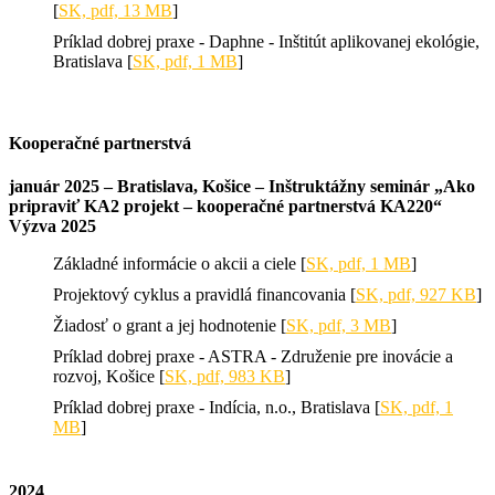
[
SK, pdf, 13 MB
]
Príklad dobrej praxe - Daphne - Inštitút aplikovanej ekológie,
Bratislava [
SK, pdf, 1 MB
]
Kooperačné partnerstvá
január 2025 – Bratislava, Košice – Inštruktážny seminár „Ako
pripraviť KA2 projekt – kooperačné partnerstvá KA220“
Výzva 2025
Základné informácie o akcii a ciele [
SK, pdf, 1 MB
]
Projektový cyklus a pravidlá financovania [
SK, pdf, 927 KB
]
Žiadosť o grant a jej hodnotenie [
SK, pdf, 3 MB
]
Príklad dobrej praxe - ASTRA - Združenie pre inovácie a
rozvoj, Košice [
SK, pdf, 983 KB
]
Príklad dobrej praxe - Indícia, n.o., Bratislava [
SK, pdf, 1
MB
]
2024