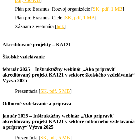
pdf, 750 KB
]
Plán pre Erasmus: Rozvoj organizácie [
SK, pdf, 1 MB
]
Plán pre Erasmus: Ciele [
SK, pdf, 1 MB
]
Záznam z webinára [
link
]
Akreditované projekty – KA121
Školské vzdelávanie
február 2025 – Inštruktážny webinár „Ako pripraviť
akreditovaný projekt KA121 v sektore školského vzdelávania“
Výzva 2025
Prezentácia [
SK, pdf, 5 MB
]
Odborné vzdelávanie a príprava
január 2025 – Inštruktážny webinár „Ako pripraviť
akreditovaný projekt KA121 v sektore odborného vzdelávania
a prípravy“ Výzva 2025
Prezentácia [
SK, pdf, 5 MB
]