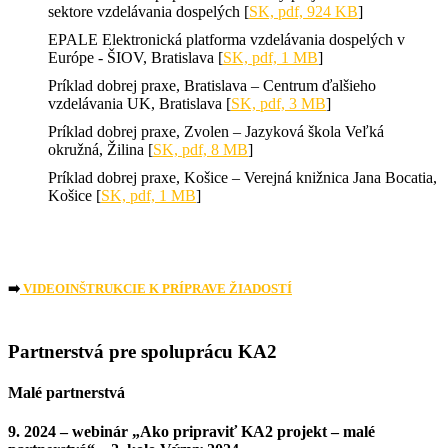
sektore vzdelávania dospelých [
SK, pdf, 924 KB
]
EPALE Elektronická platforma vzdelávania dospelých v
Európe - ŠIOV, Bratislava [
SK, pdf, 1 MB
]
Príklad dobrej praxe, Bratislava – Centrum ďalšieho
vzdelávania UK, Bratislava [
SK, pdf, 3 MB
]
Príklad dobrej praxe, Zvolen – Jazyková škola Veľká
okružná, Žilina [
SK, pdf, 8 MB
]
Príklad dobrej praxe, Košice – Verejná knižnica Jana Bocatia,
Košice [
SK, pdf, 1 MB
]
➡️
VIDEOINŠTRUKCIE K PRÍPRAVE ŽIADOSTÍ
Partnerstvá pre spoluprácu KA2
Malé partnerstvá
9. 2024 – webinár „Ako pripraviť KA2 projekt – malé