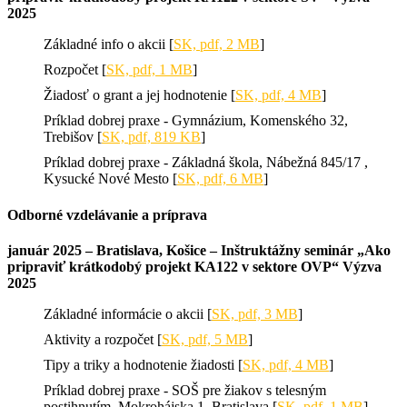
2025
Základné info o akcii [
SK, pdf, 2 MB
]
Rozpočet [
SK, pdf, 1 MB
]
Žiadosť o grant a jej hodnotenie [
SK, pdf, 4 MB
]
Príklad dobrej praxe - Gymnázium, Komenského 32,
Trebišov [
SK, pdf, 819 KB
]
Príklad dobrej praxe - Základná škola, Nábežná 845/17 ,
Kysucké Nové Mesto [
SK, pdf, 6 MB
]
Odborné vzdelávanie a príprava
január 2025 – Bratislava, Košice – Inštruktážny seminár „Ako
pripraviť krátkodobý projekt KA122 v sektore OVP“ Výzva
2025
Základné informácie o akcii [
SK, pdf, 3 MB
]
Aktivity a rozpočet [
SK, pdf, 5 MB
]
Tipy a triky a hodnotenie žiadosti [
SK, pdf, 4 MB
]
Príklad dobrej praxe - SOŠ pre žiakov s telesným
postihnutím, Mokrohájska 1, Bratislava [
SK, pdf, 1 MB
]