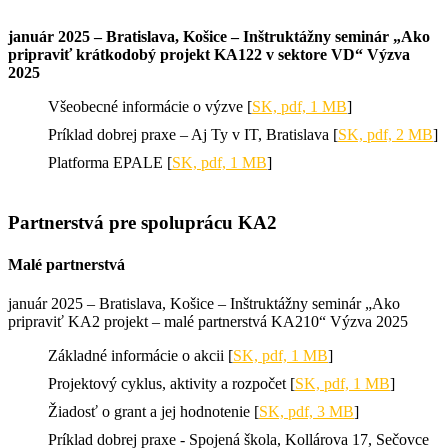
január 2025 – Bratislava, Košice – Inštruktážny seminár „Ako
pripraviť krátkodobý projekt KA122 v sektore VD“ Výzva
2025
Všeobecné informácie o výzve [
SK, pdf, 1 MB
]
Príklad dobrej praxe – Aj Ty v IT, Bratislava [
SK, pdf, 2 MB
]
Platforma EPALE [
SK, pdf, 1 MB
]
Partnerstvá pre spoluprácu KA2
Malé partnerstvá
január 2025 – Bratislava, Košice – Inštruktážny seminár „Ako
pripraviť KA2 projekt – malé partnerstvá KA210“ Výzva 2025
Základné informácie o akcii [
SK, pdf, 1 MB
]
Projektový cyklus, aktivity a rozpočet [
SK, pdf, 1 MB
]
Žiadosť o grant a jej hodnotenie [
SK, pdf, 3 MB
]
Príklad dobrej praxe - Spojená škola, Kollárova 17, Sečovce