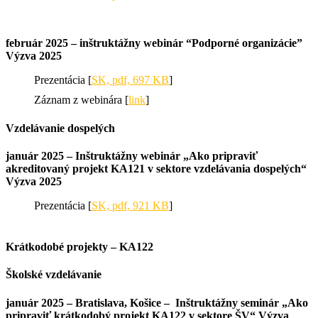
február 2025 – inštruktážny webinár “Podporné organizácie”
Výzva 2025
Prezentácia [
SK, pdf, 697 KB
]
Záznam z webinára [
link
]
Vzdelávanie dospelých
január 2025 – Inštruktážny webinár „Ako pripraviť
akreditovaný projekt KA121 v sektore vzdelávania dospelých“
Výzva 2025
Prezentácia [
SK, pdf, 921 KB
]
Krátkodobé projekty – KA122
Školské vzdelávanie
január 2025 – Bratislava, Košice – Inštruktážny seminár „Ako
pripraviť krátkodobý projekt KA122 v sektore ŠV“ Výzva