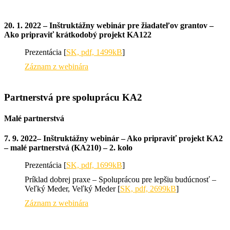
20. 1. 2022 – Inštruktážny webinár pre žiadateľov grantov –
Ako pripraviť krátkodobý projekt KA122
Prezentácia [
SK, pdf, 1499kB
]
Záznam z webinára
Partnerstvá pre spoluprácu KA2
Malé partnerstvá
7. 9. 2022– Inštruktážny webinár – Ako pripraviť projekt KA2
– malé partnerstvá (KA210) – 2. kolo
Prezentácia [
SK, pdf, 1699kB
]
Príklad dobrej praxe – Spoluprácou pre lepšiu budúcnosť –
Veľký Meder, Veľký Meder [
SK, pdf, 2699kB
]
Záznam z webinára