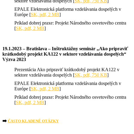
sektore vzdelávania dospelých [
SK, pdf, 750 KB
]
EPALE Elektronická platforma vzdelávania dospelých v
Európe [
SK, pdf, 2 MB
]
Príklad dobrej praxe: Projekt Národného osvetového centra
[
SK, pdf, 2 MB
]
19.1.2023 – Bratislava – Inštruktážny seminár „Ako pripraviť
krátkodobý projekt KA122 v sektore vzdelávania dospelých“
Výzva 2023
Prezentácia Ako pripraviť krátkodobý projekt KA122 v
sektore vzdelávania dospelých [
SK, pdf, 750 KB
]
EPALE Elektronická platforma vzdelávania dospelých v
Európe [
SK, pdf, 2 MB
]
Príklad dobrej praxe: Projekt Národného osvetového centra
[
SK, pdf, 2 MB
]
➡️
ČASTO KLADENÉ OTÁZKY