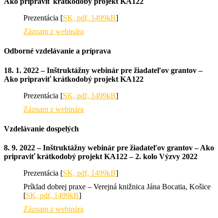
Ako pripraviť krátkodobý projekt KA122
Prezentácia [
SK, pdf, 1499kB
]
Záznam z webinára
Odborné vzdelávanie a príprava
18. 1. 2022 – Inštruktážny webinár pre žiadateľov grantov –
Ako pripraviť krátkodobý projekt KA122
Prezentácia [
SK, pdf, 1499kB
]
Záznam z webinára
Vzdelávanie dospelých
8. 9. 2022 – Inštruktážny webinár pre žiadateľov grantov – Ako
pripraviť krátkodobý projekt KA122 – 2. kolo Výzvy 2022
Prezentácia [
SK, pdf, 1499kB
]
Príklad dobrej praxe – Verejná knižnica Jána Bocatia, Košice
[
SK, pdf, 1499kB
]
Záznam z webinára