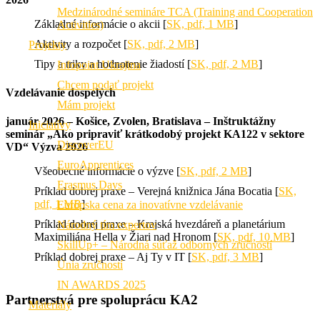
Medzinárodné semináre TCA (Training and Cooperation
Základné informácie o akcii [
SK, pdf, 1 MB
]
Activities)
Aktivity a rozpočet [
SK, pdf, 2 MB
]
Projekty
Tipy a triky a hodnotenie žiadostí [
SK, pdf, 2 MB
]
Infopoint Ukrajina
Chcem podať projekt
Vzdelávanie dospelých
Mám projekt
január 2026 – Košice, Zvolen, Bratislava – Inštruktážny
Iniciatívy
seminár „Ako pripraviť krátkodobý projekt KA122 v sektore
DiscoverEU
VD“ Výzva 2026
EuroApprentices
Všeobecné informácie o výzve [
SK, pdf, 2 MB
]
Erasmus Days
Príklad dobrej praxe – Verejná knižnica Jána Bocatia [
SK,
pdf, 1 MB
]
Európska cena za inovatívne vzdelávanie
Príklad dobrej praxe – Krajská hvezdáreň a planetárium
Národný tím expertov
Maximiliána Hella v Žiari nad Hronom [
SK, pdf, 10 MB
]
SkillUp+ – Národná súťaž odborných zručností
Príklad dobrej praxe – Aj Ty v IT [
SK, pdf, 3 MB
]
Únia zručností
IN AWARDS 2025
Partnerstvá pre spoluprácu KA2
Materiály